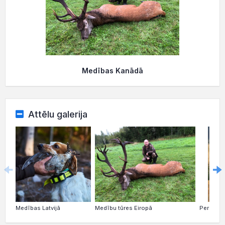
Medības Kanādā
Attēlu galerija
Medības Latvijā
Medību tūres Eiropā
Personal