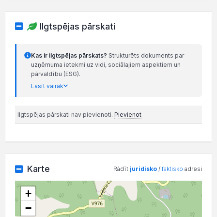
Ilgtspējas pārskati
Kas ir ilgtspējas pārskats?
Strukturēts dokuments par
uzņēmuma ietekmi uz vidi, sociālajiem aspektiem un
pārvaldību (ESG).
Lasīt vairāk
Ilgtspējas pārskati nav pievienoti.
Pievienot
Karte
Rādīt
juridisko
/
faktisko
adresi
+
−