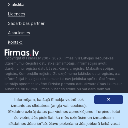
Statistika
Licences
Sadarbības partneri
Atsauksmes
Kontakti
Copyright © Firmas.lv 2007-2026. Firmas.lv ir Latvijas Republikas
Uzņēmumu Reģistra datu atkalizmantotājs. Informācijas avoti:
Uzņēmumu reģistra datu bāzes, Komercreģistrs, Maksātnespējas
reģistrs, Komercķīlu reģistrs, ZL uzņēmumu faktisko datu reģistrs, u.c..
Informācijai ir izziņas raksturs, un tai nav juridiska spēka. Sistēmas
lietotājs apņemas ievērot Fizisko personu datu aizsardzības likumu un
Autortiesību likumu. Firmas.lv nenes atbildību par darbībām vai
lēmumiem, kas balstīti uz saņemto pakalpojumu. Lietotājam aizliegts
Informējam, ka šajā tīmekļa vietnē tiek
✖
izmantot jebkādas automatizētas sistēmas vai iekārtas (robotus)
piekļuvei sistēmai bez rakstiskas saskaņošanas ar Firmas.lv. Galvenā
izmantotas sīkdatnes (angļu val. cookies).
redaktore: Ingūna Pempere.
Sīkdatne uzkrāj datus par vietnes apmeklējumu. Turpinot lietot
Lietošanas noteikumi
Privātuma politika
Norēķini ar
šo vietni, Jūs piekrītat, ka mēs uzkrāsim un izmantosim
sīkdatnes Jūsu ierīcē. Savu piekrišanu Jūs jebkurā laikā varat