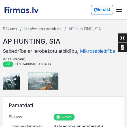
Ienākt
Sākums
Uzņēmumu saraksts
AP HUNTING, SIA
AP HUNTING, SIA
Sabiedrība ar ierobežotu atbildību,
Mikrosabiedrība
VIETA NOZARĒ
271
PĒC DARBINIEKU SKAITA
Pamatdati
Statuss
Aktīvs
Uzņēmējdarbības
Sabiedrība ar ierobežotu