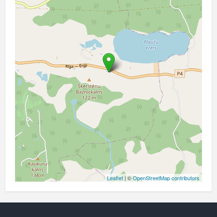
Leaflet
| ©
OpenStreetMap contributors