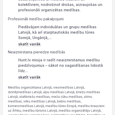
kolektīviem, nodrošinot drošas, aizraujošas un
profesionāli organizētas medības.
Profesionāli medību pakalpojumi
Piedāvājam individuālas un grupu medības
Latvijā, kā arī starptautiskās medību tūres
Somijā, Ungārijā,...
skatīt vairāk
Neaizmirstama pieredze medībās
Hunt.lv misija ir radīt neaizmirstamus medību
piedzīvojumus – sākot no sagaidīšanas lidostā
līdz...
skatīt vairāk
Medību organizēšana Latvijā, viesmedības Latvijā,
dzinējmedības Latvijā, aļņu medības Latvijā, briežu medības
Latvijā, staltbriežu medības, meža cūku medības, stirnu
medības, vilku medības Latvijā, bebru medības,
komercmedības Latvijā, medību tūres Eiropā, medību braucieni
uz Āfriku, medību tūrisms Latvijā, medību organizētājs Latvijā,