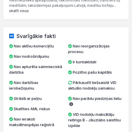
viesmednieku apkalpošana, naktsmītnes medībām, transfērs uz
medībām, taksidermijas pakalpojumi Latvijā, medību trofeju...
skatīt visus
Svarīgākie fakti
Nav aktīvu komercķīlu
Nav reorganizācijas
procesu
Nav nodrošinājumu
Ir kontaktdati
Nav apturēta saimnieciskā
darbība
Pozitīvs pašu kapitāls
Nav darbības
Pārbaudīt tiešsaistē VID
ierobežojumu
aktuālo nodokļu samaksu
Strādā ar peļņu
Nav parādu piedziņas lietu
Skatīties AML riskus
VID nodokļu maksātāju
Nav ieraksti
reitings B - Jāuzlabo saistību
maksātnespējas reģistrā
izpilde