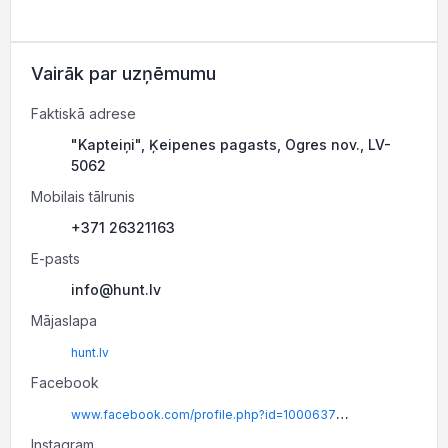
Vairāk par uzņēmumu
Faktiskā adrese
"Kapteiņi", Ķeipenes pagasts, Ogres nov., LV-
5062
Mobilais tālrunis
+371 26321163
E-pasts
info@hunt.lv
Mājaslapa
hunt.lv
Facebook
www.facebook.com/profile.php?id=100063709084097
Instagram