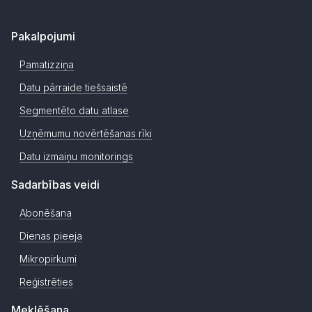
Pakalpojumi
Pamatizziņa
Datu pārraide tiešsaistē
Segmentēto datu atlase
Uzņēmumu novērtēšanas rīki
Datu izmaiņu monitorings
Sadarbības veidi
Abonēšana
Dienas pieeja
Mikropirkumi
Reģistrēties
Meklēšana