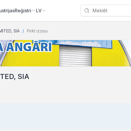
ustrijas
Reģistri
LV
ITED, SIA
Pirkt izziņu
TED, SIA