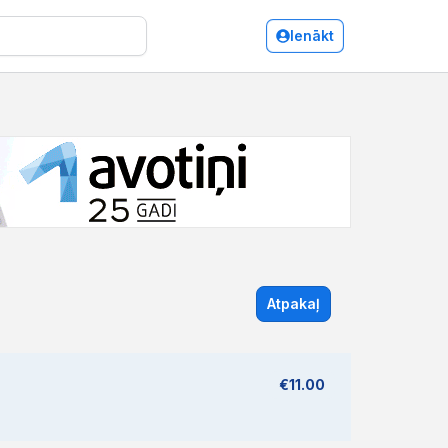
Ienākt
Atpakaļ
€11.00