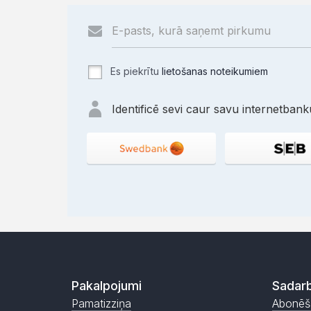
Es piekrītu
lietošanas noteikumiem
Identificē sevi caur savu internetbanku
Pakalpojumi
Sadarb
Pamatizziņa
Abonēš