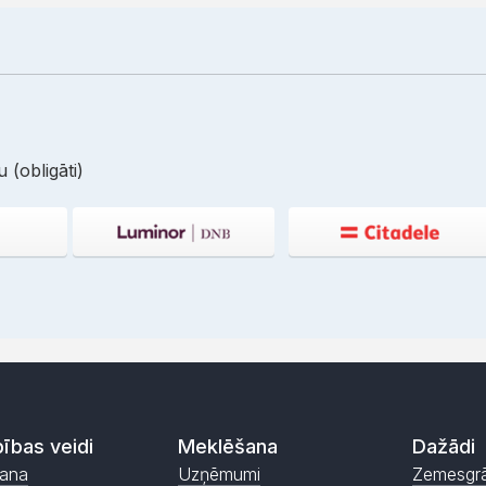
 (obligāti)
ības veidi
Meklēšana
Dažādi
ana
Uzņēmumi
Zemesgr