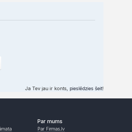
Ja Tev jau ir konts,
pieslēdzies šeit
!
Par mums
āmata
Par Firmas.lv