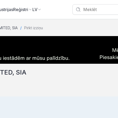
ustrijas
Reģistri
LV
ITED, SIA
Pirkt izziņu
TED, SIA