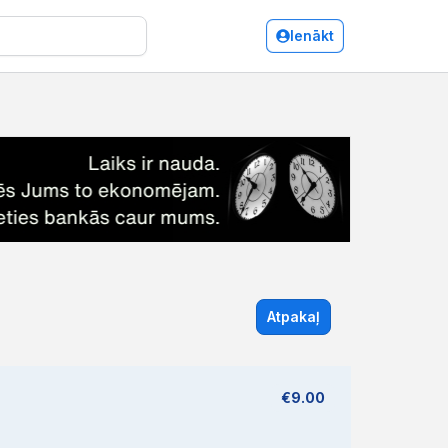
Ienākt
Atpakaļ
€9.00