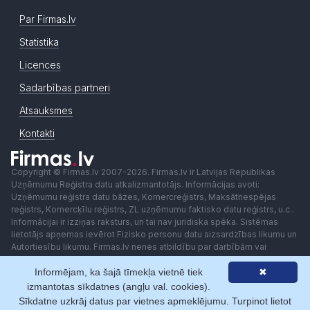
Par Firmas.lv
Statistika
Licences
Sadarbības partneri
Atsauksmes
Kontakti
Copyright © Firmas.lv 2007-2026. Firmas.lv ir Latvijas Republikas
Uzņēmumu Reģistra datu atkalizmantotājs. Informācijas avoti:
Uzņēmumu reģistra datu bāzes, Komercreģistrs, Maksātnespējas
reģistrs, Komercķīlu reģistrs, ZL uzņēmumu faktisko datu reģistrs, u.c..
Informācijai ir izziņas raksturs, un tai nav juridiska spēka. Sistēmas
lietotājs apņemas ievērot Fizisko personu datu aizsardzības likumu un
Autortiesību likumu. Firmas.lv nenes atbildību par darbībām vai
lēmumiem, kas balstīti uz saņemto pakalpojumu. Lietotājam aizliegts
Informējam, ka šajā tīmekļa vietnē tiek
✖
izmantot jebkādas automatizētas sistēmas vai iekārtas (robotus)
piekļuvei sistēmai bez rakstiskas saskaņošanas ar Firmas.lv. Galvenā
izmantotas sīkdatnes (angļu val. cookies).
redaktore: Ingūna Pempere.
Sīkdatne uzkrāj datus par vietnes apmeklējumu. Turpinot lietot
Lietošanas noteikumi
Privātuma politika
Norēķini ar