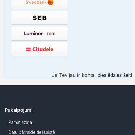
Ja Tev jau ir konts,
pieslēdzies šeit
!
Pakalpojumi
Pamatizziņa
Datu pārraide tiešsaistē