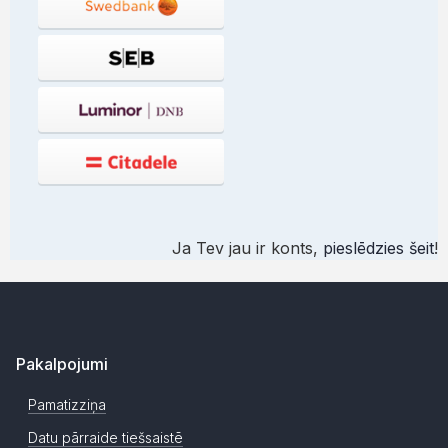
Ja Tev jau ir konts,
pieslēdzies šeit
!
Pakalpojumi
Pamatizziņa
Datu pārraide tiešsaistē