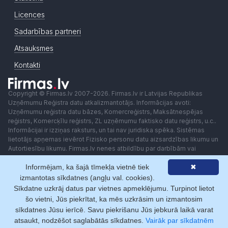
Licences
Sadarbības partneri
Atsauksmes
Kontakti
Copyright © Firmas.lv 2007-2026. Firmas.lv ir Latvijas Republikas
Uzņēmumu Reģistra datu atkalizmantotājs. Informācijas avoti:
Uzņēmumu reģistra datu bāzes, Komercreģistrs, Maksātnespējas
reģistrs, Komercķīlu reģistrs, ZL uzņēmumu faktisko datu reģistrs, u.c..
Informācijai ir izziņas raksturs, un tai nav juridiska spēka. Sistēmas
lietotājs apņemas ievērot Fizisko personu datu aizsardzības likumu un
Autortiesību likumu. Firmas.lv nenes atbildību par darbībām vai
lēmumiem, kas balstīti uz saņemto pakalpojumu. Lietotājam aizliegts
Informējam, ka šajā tīmekļa vietnē tiek
✖
izmantot jebkādas automatizētas sistēmas vai iekārtas (robotus)
piekļuvei sistēmai bez rakstiskas saskaņošanas ar Firmas.lv. Galvenā
izmantotas sīkdatnes (angļu val. cookies).
redaktore: Ingūna Pempere.
Sīkdatne uzkrāj datus par vietnes apmeklējumu. Turpinot lietot
Lietošanas noteikumi
Privātuma politika
Norēķini ar
šo vietni, Jūs piekrītat, ka mēs uzkrāsim un izmantosim
sīkdatnes Jūsu ierīcē. Savu piekrišanu Jūs jebkurā laikā varat
atsaukt, nodzēšot saglabātās sīkdatnes.
Vairāk par sīkdatnēm