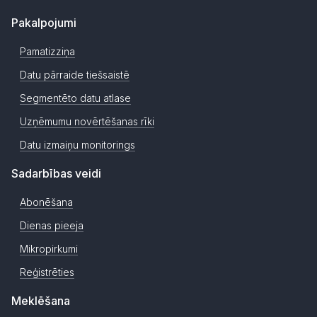
Pakalpojumi
Pamatizziņa
Datu pārraide tiešsaistē
Segmentēto datu atlase
Uzņēmumu novērtēšanas rīki
Datu izmaiņu monitorings
Sadarbības veidi
Abonēšana
Dienas pieeja
Mikropirkumi
Reģistrēties
Meklēšana