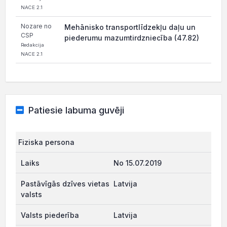
NACE 2.1
Nozare no
Mehānisko transportlīdzekļu daļu un
CSP
piederumu mazumtirdzniecība (47.82)
Redakcija
NACE 2.1
Patiesie labuma guvēji
Fiziska persona
No 15.07.2019
Latvija
Latvija