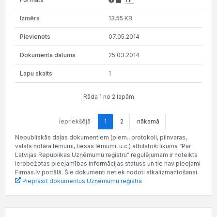
13.55 KB
07.05.2014
25.03.2014
1
Rāda 1 no 2 lapām
iepriekšējā
1
2
nākamā
Nepubliskās daļas dokumentiem (piem., protokoli, pilnvaras,
valsts notāra lēmumi, tiesas lēmumi, u.c.) atbilstoši likuma “Par
Latvijas Republikas Uzņēmumu reģistru” regulējumam ir noteikts
ierobežotas pieejamības informācijas statuss un tie nav pieejami
Firmas.lv portālā. Šie dokumenti netiek nodoti atkalizmantošanai.
Pieprasīt dokumentus Uzņēmumu reģistrā