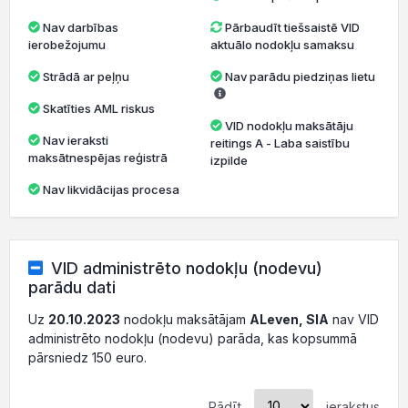
Nav darbības
Pārbaudīt tiešsaistē VID
ierobežojumu
aktuālo nodokļu samaksu
Strādā ar peļņu
Nav parādu piedziņas lietu
Skatīties AML riskus
VID nodokļu maksātāju
Nav ieraksti
reitings A - Laba saistību
maksātnespējas reģistrā
izpilde
Nav likvidācijas procesa
VID administrēto nodokļu (nodevu)
parādu dati
Uz
20.10.2023
nodokļu maksātājam
ALeven, SIA
nav VID
administrēto nodokļu (nodevu) parāda, kas kopsummā
pārsniedz 150 euro.
Rādīt
ierakstus