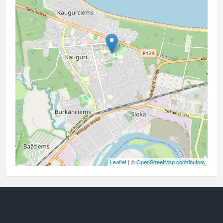
Leaflet
| ©
OpenStreetMap contributors