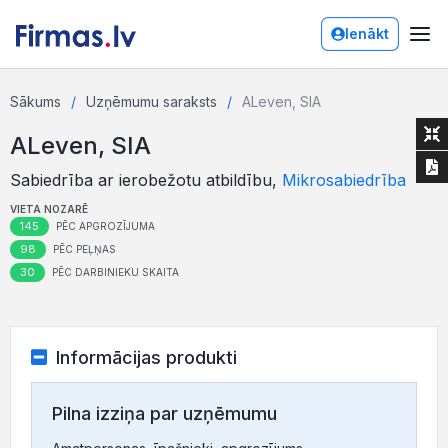
Ienākt
Sākums
Uzņēmumu saraksts
ALeven, SIA
ALeven, SIA
Sabiedrība ar ierobežotu atbildību,
Mikrosabiedrība
VIETA NOZARĒ
145
PĒC APGROZĪJUMA
98
PĒC PEĻŅAS
30
PĒC DARBINIEKU SKAITA
Informācijas produkti
Pilna izziņa par uzņēmumu