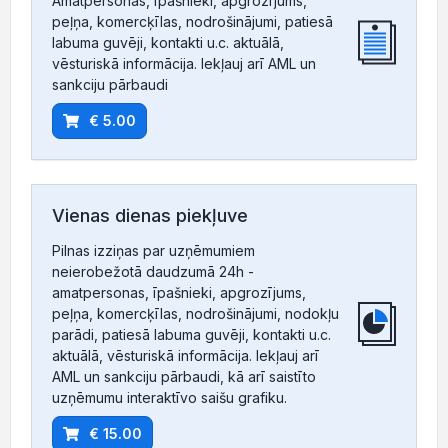
Amatpersonas, īpašnieki, apgrozījums,
peļņa, komercķīlas, nodrošinājumi, patiesā
labuma guvēji, kontakti u.c. aktuālā,
vēsturiskā informācija. Iekļauj arī AML un
sankciju pārbaudi
€ 5.00
Vienas dienas piekļuve
Pilnas izziņas par uzņēmumiem
neierobežotā daudzumā 24h -
amatpersonas, īpašnieki, apgrozījums,
peļņa, komercķīlas, nodrošinājumi, nodokļu
parādi, patiesā labuma guvēji, kontakti u.c.
aktuālā, vēsturiskā informācija. Iekļauj arī
AML un sankciju pārbaudi, kā arī saistīto
uzņēmumu interaktīvo saišu grafiku.
€ 15.00