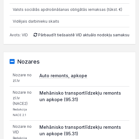
Valsts sociālās apdrošināšanas obligātās iemaksas (tūkst. €)
34.
Vidējais darbinieku skaits
Avots: VID
Pārbaudīt tiešsaistē VID aktuālo nodokļu samaksu
Nozares
Nozare no
Auto remonts, apkope
zl.lv
Nozare no
Mehānisko transportlīdzekļu remonts
zl.lv
un apkope (95.31)
(NACE2)
Redakcija
NACE 2.1
Nozare no
Mehānisko transportlīdzekļu remonts
VID
un apkope (95.31)
Redakcija