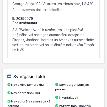
Georga Apiņa 10A, Valmiera, Valmieras nov., LV-4201
Auto rezerves daļu tirdzniecība
20399079
Par uzņēmumu
SIA "Wolmar Avto" ir uzņēmums, kas piedāvā
oriģinālas vai analogas automašīnu detaļas no
Eiropas, Japānas, Korejas un Amerikas automašīnām
tieši no ražotnes vai no lielākajām noliktavām Eiropā
un NVS.
Svarīgākie fakti
Nav aktīvu komercķīlu
Nav reorganizācijas
procesu
Nav nodrošinājumu
Ir kontaktdati
Nav apturēta saimnieciskā
darbība
Pozitīvs pašu kapitāls