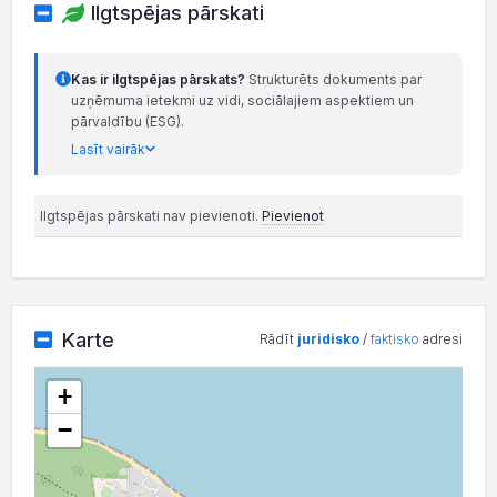
Ilgtspējas pārskati
Kas ir ilgtspējas pārskats?
Strukturēts dokuments par
uzņēmuma ietekmi uz vidi, sociālajiem aspektiem un
pārvaldību (ESG).
Lasīt vairāk
Ilgtspējas pārskati nav pievienoti.
Pievienot
Karte
Rādīt
juridisko
/
faktisko
adresi
+
−