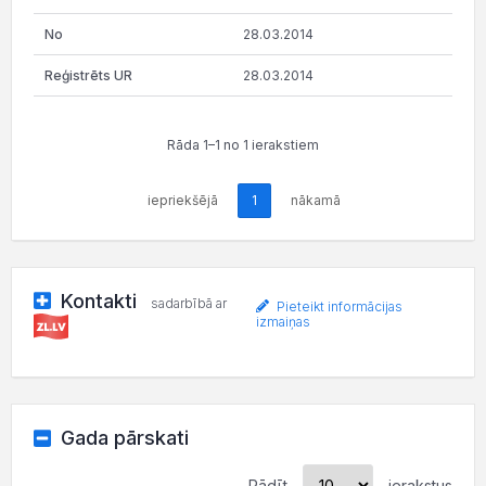
28.03.2014
28.03.2014
Rāda 1–1 no 1 ierakstiem
iepriekšējā
1
nākamā
Kontakti
sadarbībā ar
Pieteikt informācijas
izmaiņas
Gada pārskati
Rādīt
ierakstus