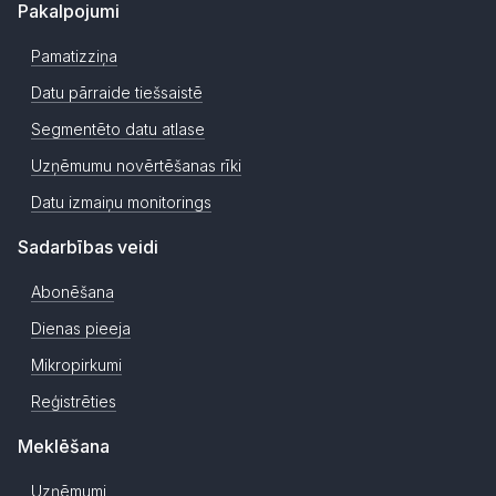
Pakalpojumi
Pamatizziņa
Datu pārraide tiešsaistē
Segmentēto datu atlase
Uzņēmumu novērtēšanas rīki
Datu izmaiņu monitorings
Sadarbības veidi
Abonēšana
Dienas pieeja
Mikropirkumi
Reģistrēties
Meklēšana
Uzņēmumi