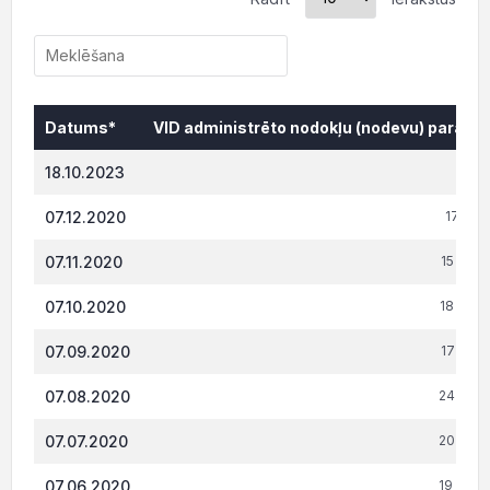
Datums*
VID administrēto nodokļu (nodevu) parāds,
Datums*
VID administrēto nodokļu (nodevu) parāds,
18.10.2023
0.
07.12.2020
17 451
07.11.2020
15 808.
07.10.2020
18 238.
07.09.2020
17 724.
07.08.2020
24 274.
07.07.2020
20 625.
07.06.2020
19 064.