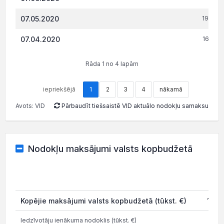
07.05.2020
19 310.
07.04.2020
16 810.
Rāda 1 no 4 lapām
iepriekšējā
1
2
3
4
nākamā
Avots: VID
Pārbaudīt tiešsaistē VID aktuālo nodokļu samaksu
Nodokļu maksājumi valsts kopbudžetā
202
Kopējie maksājumi valsts kopbudžetā (tūkst. €)
113.
Iedzīvotāju ienākuma nodoklis (tūkst. €)
15.