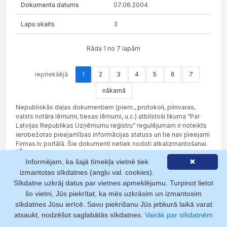
07.06.2004
3
Rāda 1 no 7 lapām
iepriekšējā
1
2
3
4
5
6
7
nākamā
Nepubliskās daļas dokumentiem (piem., protokoli, pilnvaras,
valsts notāra lēmumi, tiesas lēmumi, u.c.) atbilstoši likuma “Par
Latvijas Republikas Uzņēmumu reģistru” regulējumam ir noteikts
ierobežotas pieejamības informācijas statuss un tie nav pieejami
Firmas.lv portālā. Šie dokumenti netiek nodoti atkalizmantošanai.
Pieprasīt dokumentus Uzņēmumu reģistrā
Informējam, ka šajā tīmekļa vietnē tiek
✖
izmantotas sīkdatnes (angļu val. cookies).
Sīkdatne uzkrāj datus par vietnes apmeklējumu. Turpinot lietot
šo vietni, Jūs piekrītat, ka mēs uzkrāsim un izmantosim
Ilgtspējas pārskati
sīkdatnes Jūsu ierīcē. Savu piekrišanu Jūs jebkurā laikā varat
atsaukt, nodzēšot saglabātās sīkdatnes.
Vairāk par sīkdatnēm
Kas ir ilgtspējas pārskats?
Strukturēts dokuments par