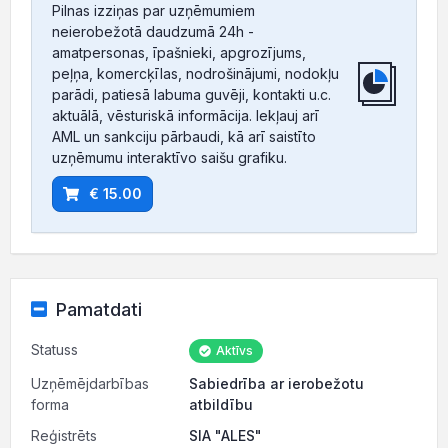
Pilnas izziņas par uzņēmumiem
neierobežotā daudzumā 24h -
amatpersonas, īpašnieki, apgrozījums,
peļņa, komercķīlas, nodrošinājumi, nodokļu
parādi, patiesā labuma guvēji, kontakti u.c.
aktuālā, vēsturiskā informācija. Iekļauj arī
AML un sankciju pārbaudi, kā arī saistīto
uzņēmumu interaktīvo saišu grafiku.
€ 15.00
Pamatdati
Statuss
Aktīvs
Uzņēmējdarbības
Sabiedrība ar ierobežotu
forma
atbildību
Reģistrēts
SIA "ALES"