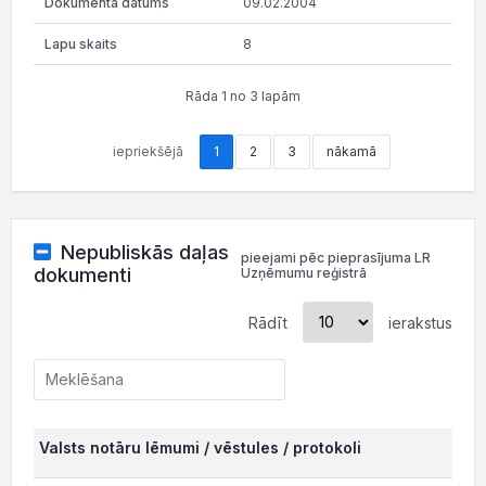
09.02.2004
8
Rāda 1 no 3 lapām
iepriekšējā
1
2
3
nākamā
Nepubliskās daļas
pieejami pēc pieprasījuma LR
dokumenti
Uzņēmumu reģistrā
Rādīt
ierakstus
Valsts notāru lēmumi / vēstules / protokoli