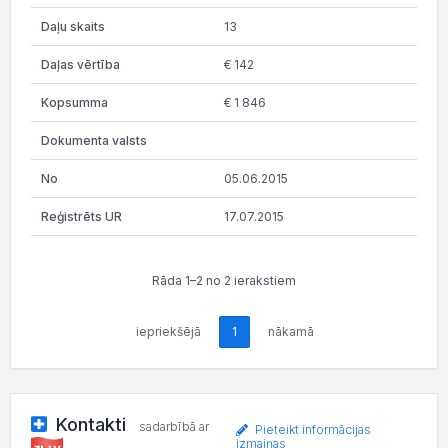
13
€ 142
€ 1 846
05.06.2015
17.07.2015
Rāda 1–2 no 2 ierakstiem
iepriekšējā
1
nākamā
Kontakti
sadarbībā ar
Pieteikt informācijas
izmaiņas