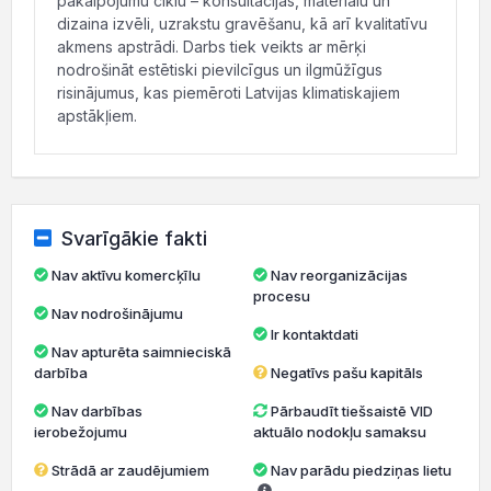
pakalpojumu ciklu – konsultācijas, materiālu un
dizaina izvēli, uzrakstu gravēšanu, kā arī kvalitatīvu
akmens apstrādi. Darbs tiek veikts ar mērķi
nodrošināt estētiski pievilcīgus un ilgmūžīgus
risinājumus, kas piemēroti Latvijas klimatiskajiem
apstākļiem.
Svarīgākie fakti
Nav aktīvu komercķīlu
Nav reorganizācijas
procesu
Nav nodrošinājumu
Ir kontaktdati
Nav apturēta saimnieciskā
darbība
Negatīvs pašu kapitāls
Nav darbības
Pārbaudīt tiešsaistē VID
ierobežojumu
aktuālo nodokļu samaksu
Strādā ar zaudējumiem
Nav parādu piedziņas lietu