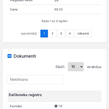
ZIP
€8.00
Rāda 1 no 4 lapām
iepriekšējā
1
2
3
4
nākamā
Dokumenti
Rādīt
ierakstus
Dalībnieku reģistrs
TIF