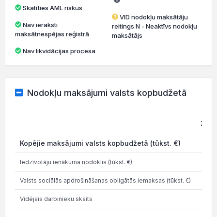
Skatīties AML riskus
VID nodokļu maksātāju
Nav ieraksti
reitings N - Neaktīvs nodokļu
maksātnespējas reģistrā
maksātājs
Nav likvidācijas procesa
Nodokļu maksājumi valsts kopbudžetā
202
Kopējie maksājumi valsts kopbudžetā (tūkst. €)
Iedzīvotāju ienākuma nodoklis (tūkst. €)
Valsts sociālās apdrošināšanas obligātās iemaksas (tūkst. €)
Vidējais darbinieku skaits