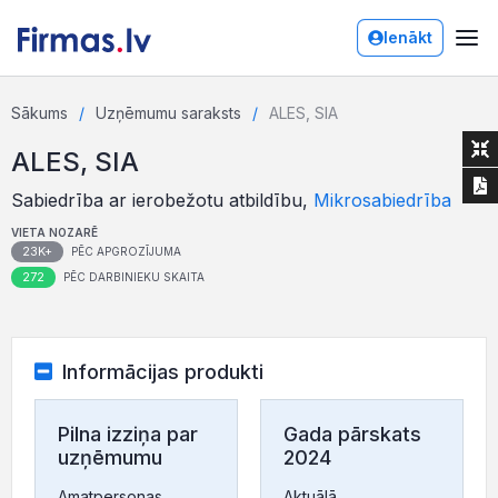
Ienākt
Sākums
Uzņēmumu saraksts
ALES, SIA
ALES, SIA
Sabiedrība ar ierobežotu atbildību,
Mikrosabiedrība
VIETA NOZARĒ
23K+
PĒC APGROZĪJUMA
272
PĒC DARBINIEKU SKAITA
Informācijas produkti
Pilna izziņa par
Gada pārskats
uzņēmumu
2024
Amatpersonas,
Aktuālā