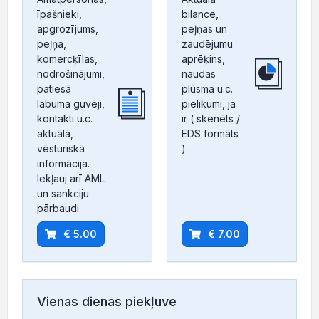
īpašnieki,
bilance,
apgrozījums,
peļņas un
peļņa,
zaudējumu
komercķīlas,
aprēķins,
nodrošinājumi,
naudas
patiesā
plūsma u.c.
labuma guvēji,
pielikumi, ja
kontakti u.c.
ir ( skenēts /
aktuālā,
EDS formāts
vēsturiskā
).
informācija.
Iekļauj arī AML
un sankciju
pārbaudi
€ 5.00
€ 7.00
Vienas dienas piekļuve