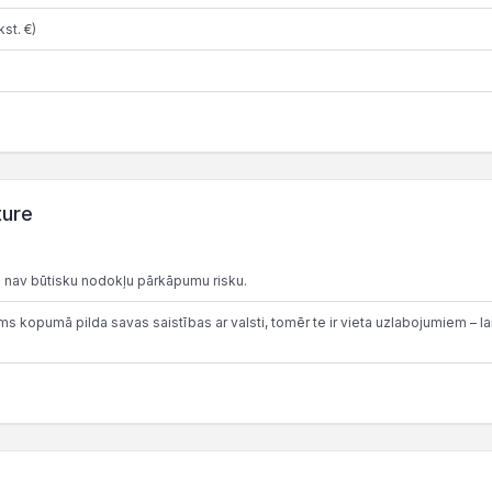
st. €)
ture
 nav būtisku nodokļu pārkāpumu risku.
 kopumā pilda savas saistības ar valsti, tomēr te ir vieta uzlabojumiem – lai