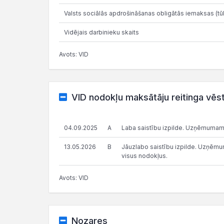
Valsts sociālās apdrošināšanas obligātās iemaksas (tūk
Vidējais darbinieku skaits
Avots: VID
VID nodokļu maksātāju reitinga vēs
04.09.2025
A
Laba saistību izpilde. Uzņēmumam
13.05.2026
B
Jāuzlabo saistību izpilde. Uzņēmums
visus nodokļus.
Avots: VID
Nozares