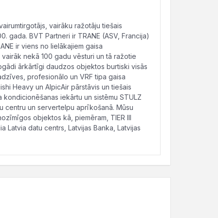
airumtirgotājs, vairāku ražotāju tiešais
00. gada. BVT Partneri ir TRANE (ASV, Francija)
RANE ir viens no lielākajiem gaisa
vairāk nekā 100 gadu vēsturi un tā ražotie
pgādi ārkārtīgi daudzos objektos burtiski visās
sadzīves, profesionālo un VRF tipa gaisa
shi Heavy un AlpicAir pārstāvis un tiešais
a kondicionēšanas iekārtu un sistēmu STULZ
tu centru un servertelpu aprīkošanā. Mūsu
ozīmīgos objektos kā, piemēram, TIER III
ia Latvia datu centrs, Latvijas Banka, Latvijas