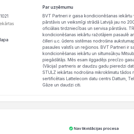
Par uzņēmumu
BVT Partneri ir gaisa kondicionēšanas iekārtu v
-1021
pārstāvis un veiksmīgi strādā Latvijā jau no 20
iekārtas
oficiālais tirdzniecības un servisa pārstāvis. T
kondicionēšanas iekārtu ražotājiem pasaulē ar 
lapa
čilleri u.c. ūdens sistēmas nodrošina aukstuma
pasaules valstīs un reģionos. BVT Partneri ir 
kondicionēšanas iekārtu un siltumsūkņu Mitsubi
piegādātājs. Mēs esam ilggadējs precīzo gais
(Vācija) partneris ar daudzu gadu pieredzi da
STULZ iekārtas nodrošina mikroklimatu tādos n
sertificētais Lattelecom datu centrs Dattum, Tel
Gāze un daudzi citi.
Nav likvidācijas procesa