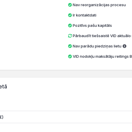
Nav reorganizācijas procesu
Ir kontaktdati
Pozitīvs pašu kapitāls
Pārbaudīt tiešsaistē VID aktuāl
Nav parādu piedziņas lietu
VID nodokļu maksātāju reitings B
etā
€)