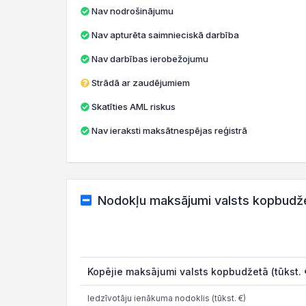
Nav nodrošinājumu
Nav apturēta saimnieciskā darbība
Nav darbības ierobežojumu
Strādā ar zaudējumiem
Skatīties AML riskus
Nav ieraksti maksātnespējas reģistrā
Nodokļu maksājumi valsts kopbudž
Kopējie maksājumi valsts kopbudžetā (tūkst. 
Iedzīvotāju ienākuma nodoklis (tūkst. €)