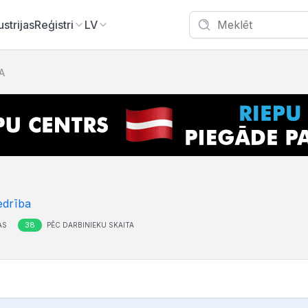
ustrijas
Reģistri
LV
A
edrība
38
AS
PĒC DARBINIEKU SKAITA