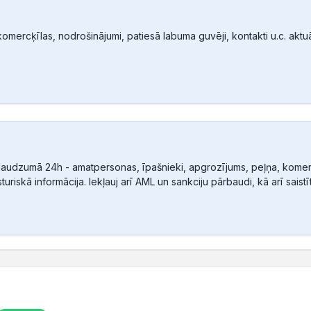
mercķīlas, nodrošinājumi, patiesā labuma guvēji, kontakti u.c. aktuālā
audzumā 24h - amatpersonas, īpašnieki, apgrozījums, peļņa, komerc
sturiskā informācija. Iekļauj arī AML un sankciju pārbaudi, kā arī sais