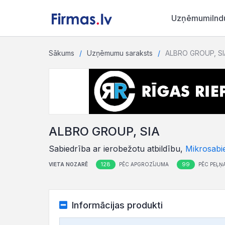
Uzņēmumi
Ind
Sākums
Uzņēmumu saraksts
ALBRO GROUP, SI
ALBRO GROUP, SIA
Sabiedrība ar ierobežotu atbildību,
Mikrosabi
128
99
VIETA NOZARĒ
PĒC APGROZĪJUMA
PĒC PEĻŅ
Informācijas produkti