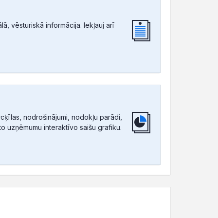
, vēsturiskā informācija. Iekļauj arī
ķīlas, nodrošinājumi, nodokļu parādi,
tīto uzņēmumu interaktīvo saišu grafiku.