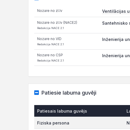
Nozare no zl.lv
Ventilācijas 
Nozare no zl.lv (NACE2)
Santehnisko 
Redakcija NACE 2.1
Nozare no VID
Inženierija un
Redakcija NACE 2.1
Nozare no CSP
Inženierija un
Redakcija NACE 2.1
Patiesie labuma guvēji
Patiesais labuma guvējs
L
Fiziska persona
N