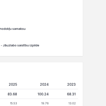
o nodokļu samaksu
 - Jāuzlabo saistību izpilde
2025
2024
2023
83.68
100.24
68.31
15.53
19.76
13.02