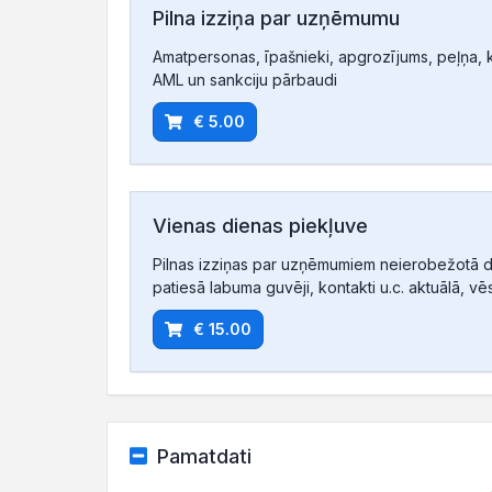
Pilna izziņa par uzņēmumu
Amatpersonas, īpašnieki, apgrozījums, peļņa, ko
AML un sankciju pārbaudi
€ 5.00
Vienas dienas piekļuve
Pilnas izziņas par uzņēmumiem neierobežotā d
patiesā labuma guvēji, kontakti u.c. aktuālā, vē
€ 15.00
Pamatdati