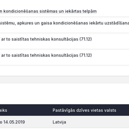
un kondicionēšanas sistēmas un iekārtas telpām
sistēmu, apkures un gaisa kondicionēšanas iekārtu uzstādīšana
 ar to saistītas tehniskas konsultācijas (71.12)
 ar to saistītas tehniskas konsultācijas (71.12)
aiks
Pastāvīgās dzīves vietas valsts
o 14.05.2019
Latvija