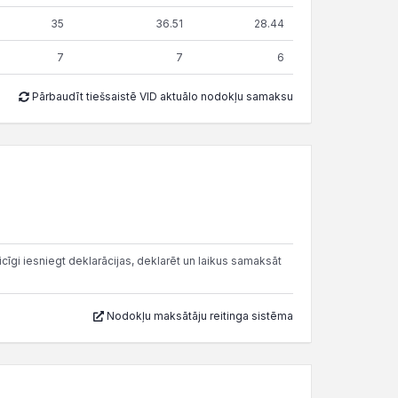
35
36.51
28.44
7
7
6
Pārbaudīt tiešsaistē VID aktuālo nodokļu samaksu
cīgi iesniegt deklarācijas, deklarēt un laikus samaksāt
Nodokļu maksātāju reitinga sistēma