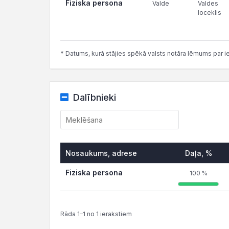
Fiziska persona
Valde
Valdes
loceklis
* Datums, kurā stājies spēkā valsts notāra lēmums par i
Dalībnieki
Nosaukums, adrese
Daļa, %
Fiziska persona
100 %
Rāda 1–1 no 1 ierakstiem