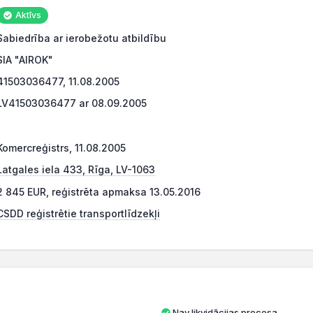
Aktīvs
Sabiedrība ar ierobežotu atbildību
SIA "AIROK"
41503036477, 11.08.2005
LV41503036477 ar 08.09.2005
Komercreģistrs, 11.08.2005
Latgales iela 433, Rīga, LV-1063
2 845 EUR, reģistrēta apmaksa 13.05.2016
CSDD reģistrētie transportlīdzekļi
Nav likvidācijas procesa