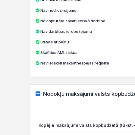
Nav nodrošinājumu
Nav apturēta saimnieciskā darbība
Nav darbības ierobežojumu
Strādā ar peļņu
Skatīties AML riskus
Nav ieraksti maksātnespējas reģistrā
Nodokļu maksājumi valsts kopbudž
Kopējie maksājumi valsts kopbudžetā (tūkst. 