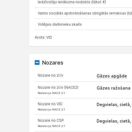
Iedzīvotāju ienākuma nodoklis (tūkst. €)
Valsts sociālās apdrošināšanas obligātās iemaksas (tūk
Vidējais darbinieku skaits
Avots: VID
Nozares
Nozare no zl.lv
Gāzes apgāde
Nozare no zl.lv (NACE2)
Gāzes ražošana (
Redakcija NACE 2.1
Nozare no VID
Degvielas, cietā,
Redakcija NACE 2.1
Nozare no CSP
Degvielas, cietā,
Redakcija NACE 2.1