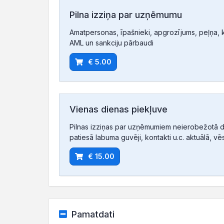
Pilna izziņa par uzņēmumu
Amatpersonas, īpašnieki, apgrozījums, peļņa, ko
AML un sankciju pārbaudi
€ 5.00
Vienas dienas piekļuve
Pilnas izziņas par uzņēmumiem neierobežotā d
patiesā labuma guvēji, kontakti u.c. aktuālā, vē
€ 15.00
Pamatdati