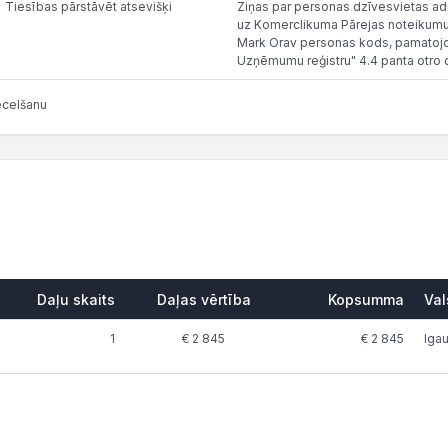
Tiesības pārstāvēt atsevišķi
Ziņas par personas dzīvesvietas adr
uz Komerclikuma Pārejas noteikumu 
Mark Orav personas kods, pamatojot
Uzņēmumu reģistru" 4.4 panta otro 
ecelšanu
Daļu skaits
Daļas vērtība
Kopsumma
Val
1
€ 2 845
€ 2 845
Igau