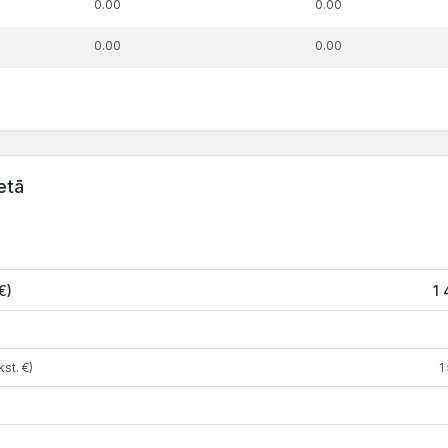
0.00
0.00
0.00
0.00
etā
€)
1 
st. €)
1