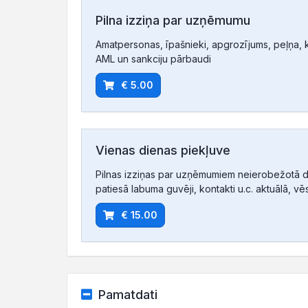
Pilna izziņa par uzņēmumu
Amatpersonas, īpašnieki, apgrozījums, peļņa, ko
AML un sankciju pārbaudi
€ 5.00
Vienas dienas piekļuve
Pilnas izziņas par uzņēmumiem neierobežotā d
patiesā labuma guvēji, kontakti u.c. aktuālā, vē
€ 15.00
Pamatdati