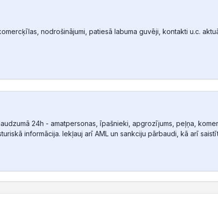
mercķīlas, nodrošinājumi, patiesā labuma guvēji, kontakti u.c. aktuālā
audzumā 24h - amatpersonas, īpašnieki, apgrozījums, peļņa, komerc
sturiskā informācija. Iekļauj arī AML un sankciju pārbaudi, kā arī sais