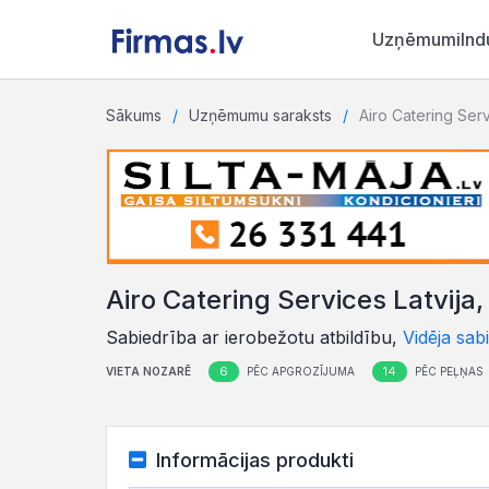
Uzņēmumi
Ind
Sākums
Uzņēmumu saraksts
Airo Catering Serv
Airo Catering Services Latvija,
Sabiedrība ar ierobežotu atbildību,
Vidēja sab
6
14
VIETA NOZARĒ
PĒC APGROZĪJUMA
PĒC PEĻŅAS
Informācijas produkti