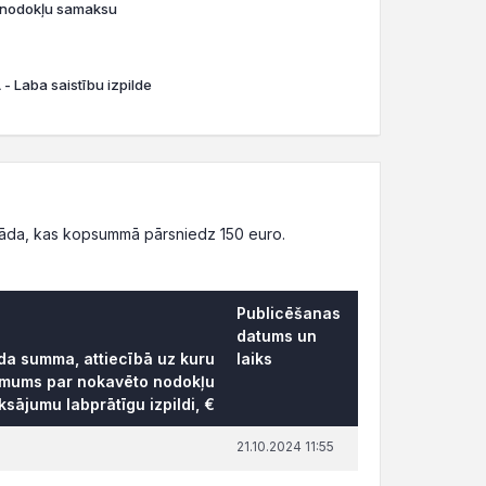
o nodokļu samaksu
- Laba saistību izpilde
rāda, kas kopsummā pārsniedz 150 euro.
Publicēšanas
datums un
āda summa, attiecībā uz kuru
laiks
ēmums par nokavēto nodokļu
sājumu labprātīgu izpildi, €
21.10.2024 11:55