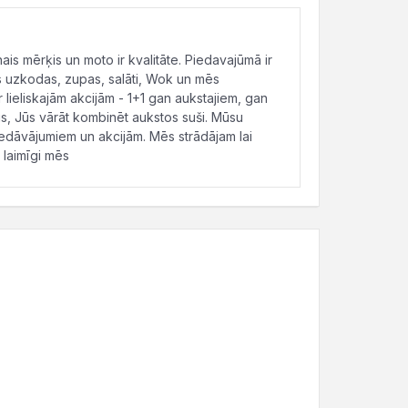
s mērķis un moto ir kvalitāte. Piedavajūmā ir
s uzkodas, zupas, salāti, Wok un mēs
 lieliskajām akcijām - 1+1 gan aukstajiem, gan
s, Jūs vārāt kombinēt aukstos suši. Mūsu
iedāvājumiem un akcijām. Mēs strādājam lai
 laimīgi mēs