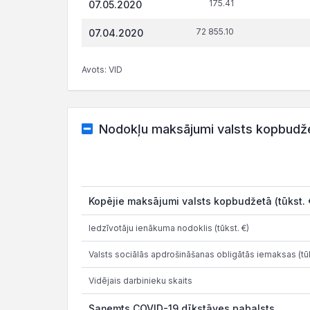
175.41
07.05.2020
72 855.10
07.04.2020
Avots: VID
Nodokļu maksājumi valsts kopbudž
Kopējie maksājumi valsts kopbudžetā (tūkst. 
Iedzīvotāju ienākuma nodoklis (tūkst. €)
Valsts sociālās apdrošināšanas obligātās iemaksas (tūk
Vidējais darbinieku skaits
Saņemts COVID-19 dīkstāves pabalsts