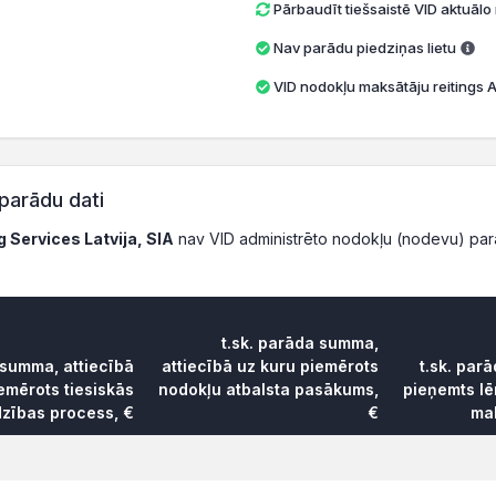
Pārbaudīt tiešsaistē VID aktuāl
Nav parādu piedziņas lietu
VID nodokļu maksātāju reitings A 
parādu dati
g Services Latvija, SIA
nav VID administrēto nodokļu (nodevu) pa
t.sk. parāda summa,
 summa, attiecībā
attiecībā uz kuru piemērots
t.sk. par
emērots tiesiskās
nodokļu atbalsta pasākums,
pieņemts l
dzības process, €
€
mak