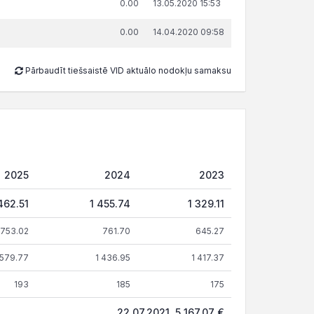
0.00
13.05.2020 15:53
0.00
14.04.2020 09:58
Pārbaudīt tiešsaistē VID aktuālo nodokļu samaksu
2025
2024
2023
462.51
1 455.74
1 329.11
753.02
761.70
645.27
 579.77
1 436.95
1 417.37
193
185
175
22.07.2021, 5 167.07 €