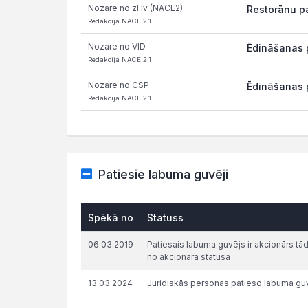
Nozare no zl.lv (NACE2)
Restorānu pa
Redakcija NACE 2.1
Nozare no VID
Ēdināšanas 
Redakcija NACE 2.1
Nozare no CSP
Ēdināšanas 
Redakcija NACE 2.1
Patiesie labuma guvēji
Spēkā no
Statuss
06.03.2019
Patiesais labuma guvējs ir akcionārs tādā 
no akcionāra statusa
13.03.2024
Juridiskās personas patieso labuma gu