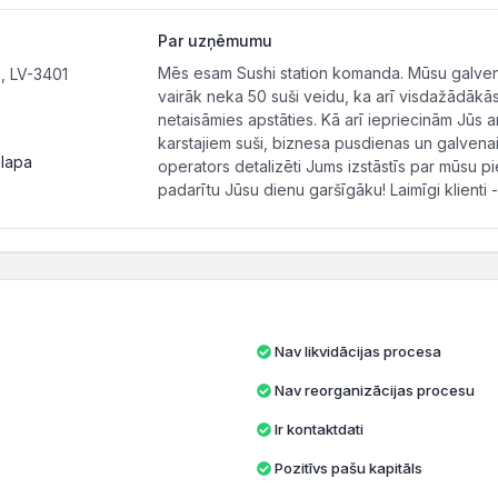
Par uzņēmumu
Mēs esam Sushi station komanda. Mūsu galvenai
, LV-3401
vairāk neka 50 suši veidu, ka arī visdažādākā
netaisāmies apstāties. Kā arī iepriecinām Jūs ar
karstajiem suši, biznesa pusdienas un galvenai
 lapa
operators detalizēti Jums izstāstīs par mūsu p
padarītu Jūsu dienu garšīgāku! Laimīgi klienti -
Nav likvidācijas procesa
Nav reorganizācijas procesu
Ir kontaktdati
Pozitīvs pašu kapitāls