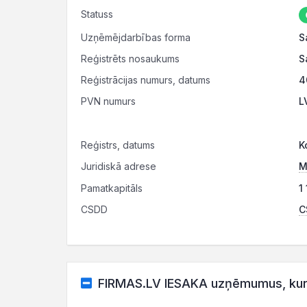
Statuss
Uzņēmējdarbības forma
S
Reģistrēts nosaukums
S
Reģistrācijas numurs, datums
4
PVN numurs
L
Reģistrs, datums
K
Juridiskā adrese
M
Pamatkapitāls
1
CSDD
C
FIRMAS.LV IESAKA uzņēmumus, kuru d