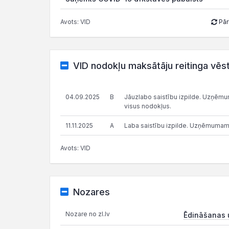
Avots: VID
Pār
VID nodokļu maksātāju reitinga vēs
04.09.2025
B
Jāuzlabo saistību izpilde. Uzņēmums
visus nodokļus.
11.11.2025
A
Laba saistību izpilde. Uzņēmumam
Avots: VID
Nozares
Nozare no zl.lv
Ēdināšanas