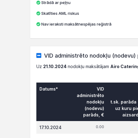
Strādā ar peļņu
Skatīties AML riskus
Nav ieraksti maksātnespējas reģistrā
VID administrēto nodokļu (nodevu) 
Uz
21.10.2024
nodokļu maksātājam
Airo Caterin
Datums*
VID
administrēto
nodokļu
t.sk. parāda
(nodevu)
uz kuru pi
parāds, €
aizsar
0.00
17.10.2024