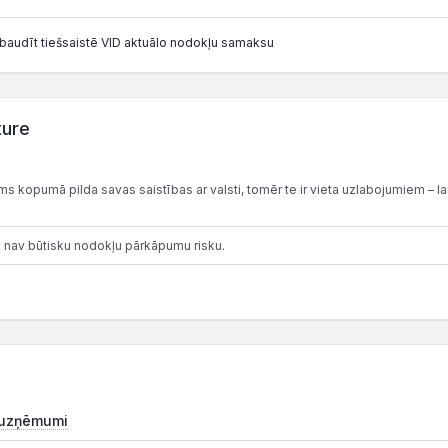
baudīt tiešsaistē VID aktuālo nodokļu samaksu
ture
 kopumā pilda savas saistības ar valsti, tomēr te ir vieta uzlabojumiem – lai
 nav būtisku nodokļu pārkāpumu risku.
 uzņēmumi