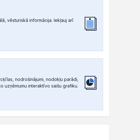
, vēsturiskā informācija. Iekļauj arī
ķīlas, nodrošinājumi, nodokļu parādi,
tīto uzņēmumu interaktīvo saišu grafiku.