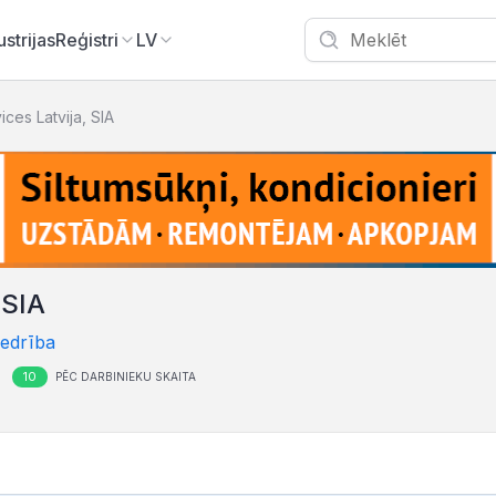
ustrijas
Reģistri
LV
ices Latvija, SIA
 SIA
iedrība
10
PĒC DARBINIEKU SKAITA