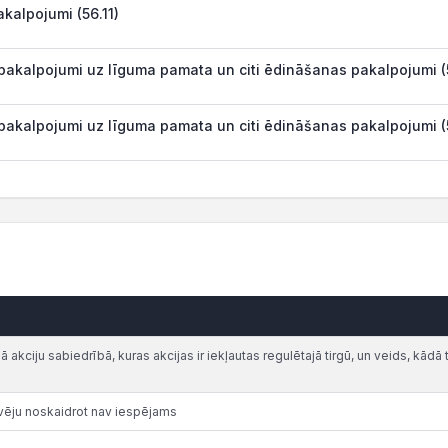
kalpojumi (56.11)
pakalpojumi uz līguma pamata un citi ēdināšanas pakalpojumi (
pakalpojumi uz līguma pamata un citi ēdināšanas pakalpojumi (
akciju sabiedrībā, kuras akcijas ir iekļautas regulētajā tirgū, un veids, kādā t
vēju noskaidrot nav iespējams