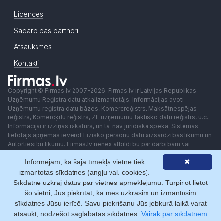
Licences
Sadarbības partneri
Atsauksmes
Kontakti
Copyright © Firmas.lv 2007-2026. Firmas.lv ir Latvijas Republikas
Uzņēmumu Reģistra datu atkalizmantotājs. Informācijas avoti:
Uzņēmumu reģistra datu bāzes, Komercreģistrs, Maksātnespējas
reģistrs, Komercķīlu reģistrs, ZL uzņēmumu faktisko datu reģistrs, u.c..
Informācijai ir izziņas raksturs, un tai nav juridiska spēka. Sistēmas
lietotājs apņemas ievērot Fizisko personu datu aizsardzības likumu un
Autortiesību likumu. Firmas.lv nenes atbildību par darbībām vai
lēmumiem, kas balstīti uz saņemto pakalpojumu. Lietotājam aizliegts
Informējam, ka šajā tīmekļa vietnē tiek
✖
izmantot jebkādas automatizētas sistēmas vai iekārtas (robotus)
piekļuvei sistēmai bez rakstiskas saskaņošanas ar Firmas.lv. Galvenā
izmantotas sīkdatnes (angļu val. cookies).
redaktore: Ingūna Pempere.
Sīkdatne uzkrāj datus par vietnes apmeklējumu. Turpinot lietot
Lietošanas noteikumi
Privātuma politika
Norēķini ar
šo vietni, Jūs piekrītat, ka mēs uzkrāsim un izmantosim
sīkdatnes Jūsu ierīcē. Savu piekrišanu Jūs jebkurā laikā varat
atsaukt, nodzēšot saglabātās sīkdatnes.
Vairāk par sīkdatnēm