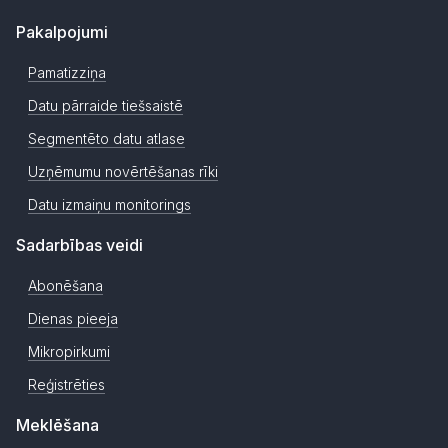
Pakalpojumi
Pamatizziņa
Datu pārraide tiešsaistē
Segmentēto datu atlase
Uzņēmumu novērtēšanas rīki
Datu izmaiņu monitorings
Sadarbības veidi
Abonēšana
Dienas pieeja
Mikropirkumi
Reģistrēties
Meklēšana