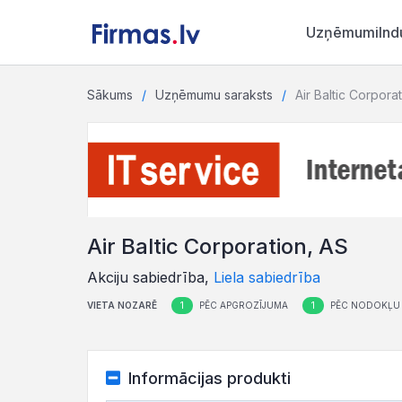
Uzņēmumi
Ind
Sākums
Uzņēmumu saraksts
Air Baltic Corpora
Air Baltic Corporation, AS
Akciju sabiedrība,
Liela sabiedrība
1
1
VIETA NOZARĒ
PĒC APGROZĪJUMA
PĒC NODOKĻU
Informācijas produkti