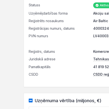
Statuss
Aktīvs
Uzņēmējdarbības forma
Akciju sa
Reģistrēts nosaukums
Air Balti
Reģistrācijas numurs, datums
40003245
PVN numurs
LV400032
Reģistrs, datums
Komercre
Juridiskā adrese
Tehnikas 
Pamatkapitāls
41 819 5
CSDD
CSDD reģi
Uzņēmuma vērtība (miljonos, €)