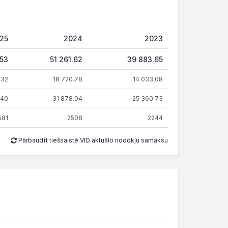
25
2024
2023
.53
51 261.62
39 883.65
.32
18 720.78
14 033.08
.40
31 878.04
25 360.73
581
2508
2244
Pārbaudīt tiešsaistē VID aktuālo nodokļu samaksu