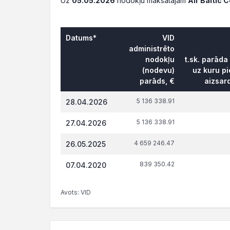
Uz
05.05.2026
nodokļu maksātājam
Air Baltic 
Datums*
VID
administrēto
nodokļu
t.sk. parāda
(nodevu)
uz kuru pi
parāds, €
aizsar
5 136 338.91
28.04.2026
5 136 338.91
27.04.2026
4 659 246.47
26.05.2025
839 350.42
07.04.2020
Avots: VID