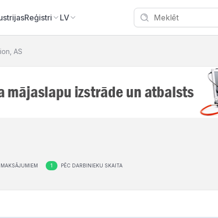
ustrijas
Reģistri
LV
tion, AS
1
 MAKSĀJUMIEM
PĒC DARBINIEKU SKAITA