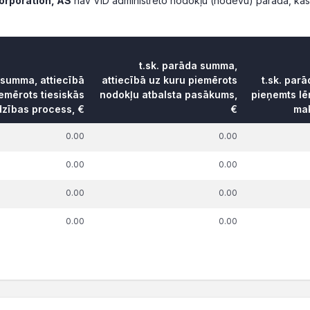
Corporation, AS
nav VID administrēto nodokļu (nodevu) parāda, ka
t.sk. parāda summa,
 summa, attiecībā
attiecībā uz kuru piemērots
t.sk. par
emērots tiesiskās
nodokļu atbalsta pasākums,
pieņemts l
dzības process, €
€
mak
0.00
0.00
0.00
0.00
0.00
0.00
0.00
0.00