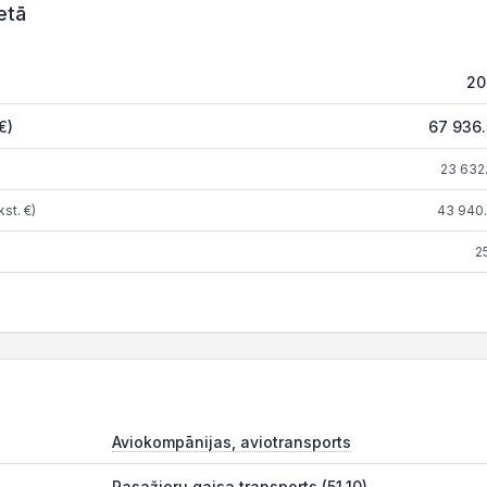
etā
20
€)
67 936
23 632
st. €)
43 940
2
Aviokompānijas, aviotransports
Pasažieru gaisa transports (51.10)