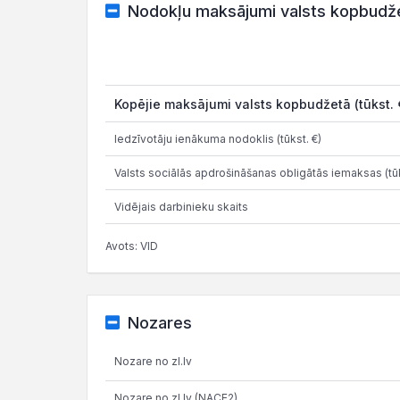
Nodokļu maksājumi valsts kopbudž
Kopējie maksājumi valsts kopbudžetā (tūkst. 
Iedzīvotāju ienākuma nodoklis (tūkst. €)
Valsts sociālās apdrošināšanas obligātās iemaksas (tūk
Vidējais darbinieku skaits
Avots: VID
Nozares
Nozare no zl.lv
Nozare no zl.lv (NACE2)