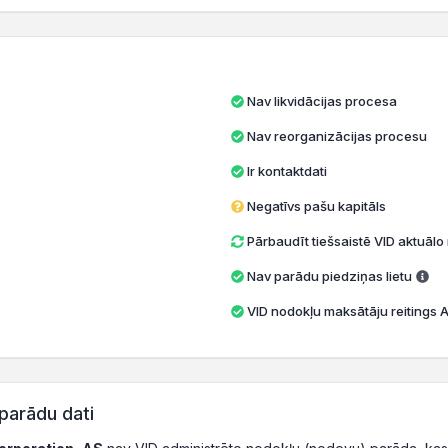
Nav likvidācijas procesa
Nav reorganizācijas procesu
Ir kontaktdati
Negatīvs pašu kapitāls
Pārbaudīt tiešsaistē VID aktuāl
Nav parādu piedziņas lietu
VID nodokļu maksātāju reitings A 
parādu dati