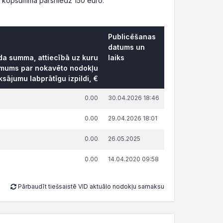
s kopsummā pārsniedz 150 euro.
Publicēšanas
datums un
āda summa, attiecībā uz kuru
laiks
ēmums par nokavēto nodokļu
sājumu labprātīgu izpildi, €
0.00
30.04.2026 18:46
0.00
29.04.2026 18:01
0.00
26.05.2025
0.00
14.04.2020 09:58
Pārbaudīt tiešsaistē VID aktuālo nodokļu samaksu