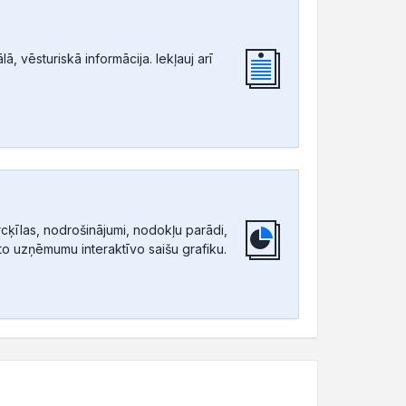
, vēsturiskā informācija. Iekļauj arī
ķīlas, nodrošinājumi, nodokļu parādi,
tīto uzņēmumu interaktīvo saišu grafiku.