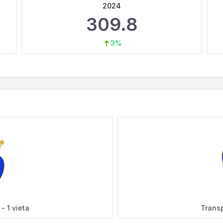
2024
309.8
3%
- 1 vieta
Transp