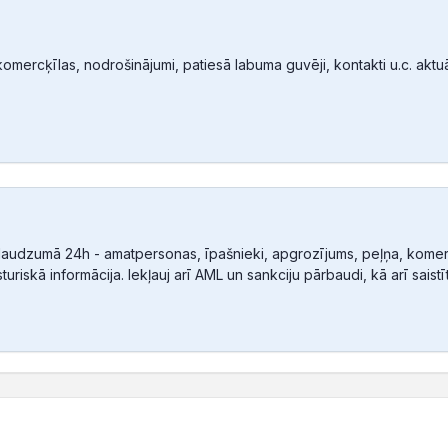
mercķīlas, nodrošinājumi, patiesā labuma guvēji, kontakti u.c. aktuālā
audzumā 24h - amatpersonas, īpašnieki, apgrozījums, peļņa, komerc
sturiskā informācija. Iekļauj arī AML un sankciju pārbaudi, kā arī sais