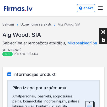
Ienākt
Sākums
Uzņēmumu saraksts
Aig Wood, SIA
Aig Wood, SIA
Sabiedrība ar ierobežotu atbildību,
Mikrosabiedrība
VIETA NOZARĒ
650
PĒC APGROZĪJUMA
Informācijas produkti
Pilna izziņa par uzņēmumu
Amatpersonas, īpašnieki, apgrozījums,
peļņa, komercķīlas, nodrošinājumi, patiesā
labuma guvēji, kontakti u.c. aktuālā,