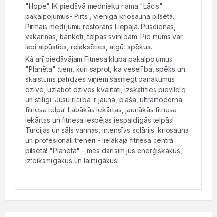
"Hope" IK piedāvā mednieku nama "Lācis"
pakalpojumus- Pirts , vienīgā kriosauna pilsētā.
Pirmais medījumu restorāns Liepājā. Pusdienas,
vakariņas, banketi, telpas svinībām. Pie mums var
labi atpūsties, relaksēties, atgūt spēkus.
Kā arī piedāvājam Fitnesa kluba pakalpojumus
"Planēta" :tiem, kuri saprot, ka veselība, spēks un
skaistums palīdzēs viņiem sasniegt panākumus
dzīvē, uzlabot dzīves kvalitāti, izskatīties pievilcīgi
un stilīgi. Jūsu rīcībā ir jauna, plaša, ultramoderna
fitnesa telpa! Labākās iekārtas, jaunākās fitnesa
iekārtas un fitnesa iespējas iespaidīgās telpās!
Turcijas un sāls vannas, intensīvs solārijs, kriosauna
un profesionāli treneri - lielākajā fitnesa centrā
pilsētā! "Planēta" - mēs darīsim jūs enerģiskākus,
izteiksmīgākus un laimīgākus!