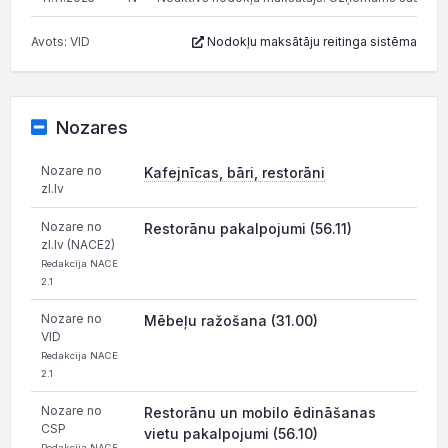
Avots: VID
Nodokļu maksātāju reitinga sistēma
Nozares
Nozare no
Kafejnīcas, bāri, restorāni
zl.lv
Nozare no
Restorānu pakalpojumi (56.11)
zl.lv (NACE2)
Redakcija NACE
2.1
Nozare no
Mēbeļu ražošana (31.00)
VID
Redakcija NACE
2.1
Nozare no
Restorānu un mobilo ēdināšanas
CSP
vietu pakalpojumi (56.10)
Redakcija NACE