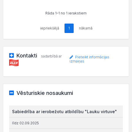
Rāda 1–1 no 1 ierakstiem
iepriekšējā
1
nākamā
Kontakti
sadarbībā ar
Pieteikt informācijas
izmaiņas
Vēsturiskie nosaukumi
Sabiedrība ar ierobežotu atbildību "Lauku virtuve"
līdz 02.09.2025