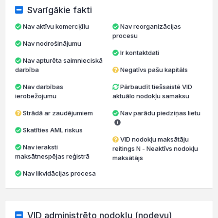
Svarīgākie fakti
Nav aktīvu komercķīlu
Nav reorganizācijas
procesu
Nav nodrošinājumu
Ir kontaktdati
Nav apturēta saimnieciskā
darbība
Negatīvs pašu kapitāls
Nav darbības
Pārbaudīt tiešsaistē VID
ierobežojumu
aktuālo nodokļu samaksu
Strādā ar zaudējumiem
Nav parādu piedziņas lietu
Skatīties AML riskus
VID nodokļu maksātāju
Nav ieraksti
reitings N - Neaktīvs nodokļu
maksātnespējas reģistrā
maksātājs
Nav likvidācijas procesa
VID administrēto nodokļu (nodevu)