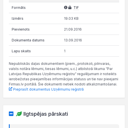
TIF
19.03 KB
21.09.2016
13.09.2016
1
Nepubliskās daļas dokumentiem (piem., protokoli, pilnvaras,
valsts notāra lēmumi, tiesas lēmumi, u.c.) atbilstoši likuma “Par
Latvijas Republikas Uzņēmumu reģistru” regulējumam ir noteikts
ierobežotas pieejamības informācijas statuss un tie nav pieejami
Firmas.lv portālā. Šie dokumenti netiek nodoti atkalizmantošanai.
Pieprasīt dokumentus Uzņēmumu reģistrā
Ilgtspējas pārskati