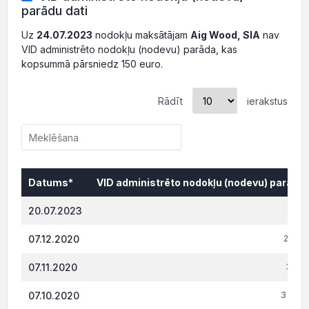
parādu dati
Uz
24.07.2023
nodokļu maksātājam
Aig Wood, SIA
nav
VID administrēto nodokļu (nodevu) parāda, kas
kopsummā pārsniedz 150 euro.
Rādīt
ierakstus
Datums*
VID administrēto nodokļu (nodevu) parāds,
Datums*
VID administrēto nodokļu (nodevu) parāds,
20.07.2023
0.
07.12.2020
2 936.
07.11.2020
3 105
07.10.2020
3 064.