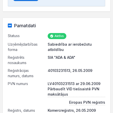
Pamatdati
Statuss
Aktīvs
Uzņēmējdarbības
Sabiedrība ar ierobežotu
forma
atbildību
Reģistrēts
SIA "ADA & ADA"
nosaukums
Reģistrācijas
40103231513, 26.05.2009
numurs, datums
PVN numurs
LV40103231513 ar 29.06.2009
Pārbaudīt VID tiešsaistē PVN
maksātājus
Eiropas PVN reģistrs
Reģistrs, datums
Komercreģistrs, 26.05.2009