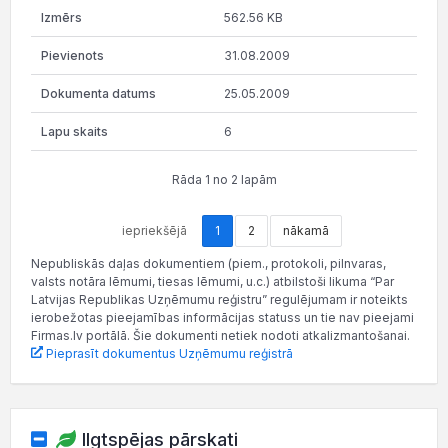
562.56 KB
31.08.2009
25.05.2009
6
Rāda 1 no 2 lapām
iepriekšējā
1
2
nākamā
Nepubliskās daļas dokumentiem (piem., protokoli, pilnvaras,
valsts notāra lēmumi, tiesas lēmumi, u.c.) atbilstoši likuma “Par
Latvijas Republikas Uzņēmumu reģistru” regulējumam ir noteikts
ierobežotas pieejamības informācijas statuss un tie nav pieejami
Firmas.lv portālā. Šie dokumenti netiek nodoti atkalizmantošanai.
Pieprasīt dokumentus Uzņēmumu reģistrā
Ilgtspējas pārskati