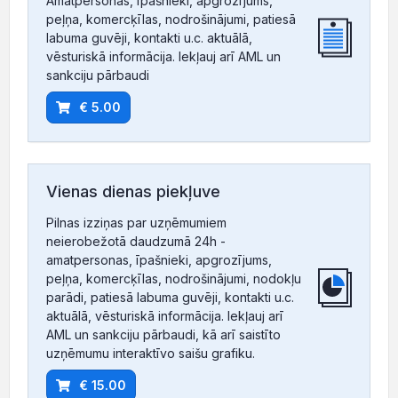
Amatpersonas, īpašnieki, apgrozījums,
peļņa, komercķīlas, nodrošinājumi, patiesā
labuma guvēji, kontakti u.c. aktuālā,
vēsturiskā informācija. Iekļauj arī AML un
sankciju pārbaudi
€ 5.00
Vienas dienas piekļuve
Pilnas izziņas par uzņēmumiem
neierobežotā daudzumā 24h -
amatpersonas, īpašnieki, apgrozījums,
peļņa, komercķīlas, nodrošinājumi, nodokļu
parādi, patiesā labuma guvēji, kontakti u.c.
aktuālā, vēsturiskā informācija. Iekļauj arī
AML un sankciju pārbaudi, kā arī saistīto
uzņēmumu interaktīvo saišu grafiku.
€ 15.00