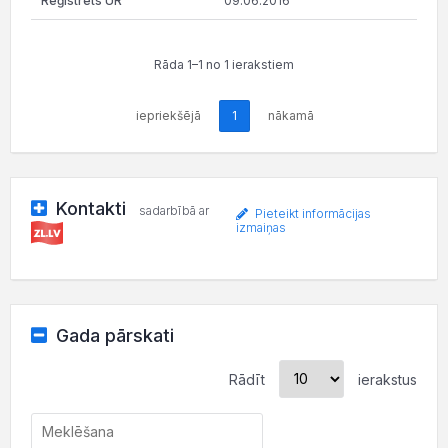
09.06.2016
Rāda 1–1 no 1 ierakstiem
iepriekšējā
1
nākamā
Kontakti
sadarbībā ar
Pieteikt informācijas
izmaiņas
Gada pārskati
Rādīt
ierakstus