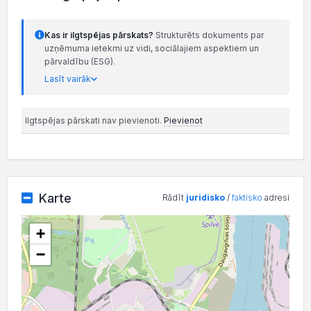
Kas ir ilgtspējas pārskats?
Strukturēts dokuments par
uzņēmuma ietekmi uz vidi, sociālajiem aspektiem un
pārvaldību (ESG).
Lasīt vairāk
Ilgtspējas pārskati nav pievienoti.
Pievienot
Karte
Rādīt
juridisko
/
faktisko
adresi
+
−