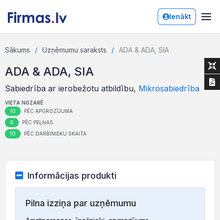
Ienākt
Sākums
Uzņēmumu saraksts
ADA & ADA, SIA
ADA & ADA, SIA
Sabiedrība ar ierobežotu atbildību,
Mikrosabiedrība
VIETA NOZARĒ
10
PĒC APGROZĪJUMA
6
PĒC PEĻŅAS
10
PĒC DARBINIEKU SKAITA
Informācijas produkti
Pilna izziņa par uzņēmumu