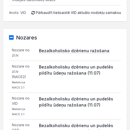
Avots: VID
Pārbaudīt tiešsaistē VID aktuālo nodokļu samaksu
Nozares
Nozare no
Bezalkoholisko dzērienu ražošana
zl.lv
Nozare no
Bezalkoholisku dzērienu un pudelēs
zl.lv
pildītu ūdeņu ražošana (11.07)
(NACE2)
Redakcija
NACE 2.1
Nozare no
Bezalkoholisku dzērienu un pudelēs
VID
pildītu ūdeņu ražošana (11.07)
Redakcija
NACE 2.1
Nozare no
Bezalkoholisku dzērienu un pudelēs