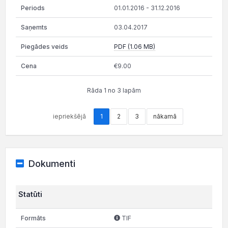
01.01.2016 - 31.12.2016
03.04.2017
PDF (1.06 MB)
€9.00
Rāda 1 no 3 lapām
iepriekšējā
1
2
3
nākamā
Dokumenti
Statūti
TIF