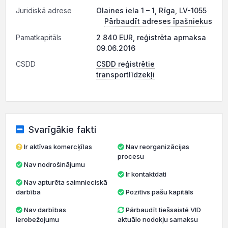
Juridiskā adrese
Olaines iela 1 – 1, Rīga, LV-1055
Pārbaudīt adreses īpašniekus
Pamatkapitāls
2 840 EUR, reģistrēta apmaksa
09.06.2016
CSDD
CSDD reģistrētie
transportlīdzekļi
Svarīgākie fakti
Ir aktīvas komercķīlas
Nav reorganizācijas
procesu
Nav nodrošinājumu
Ir kontaktdati
Nav apturēta saimnieciskā
darbība
Pozitīvs pašu kapitāls
Nav darbības
Pārbaudīt tiešsaistē VID
ierobežojumu
aktuālo nodokļu samaksu