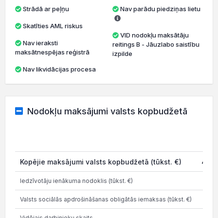
Strādā ar peļņu
Nav parādu piedziņas lietu
Skatīties AML riskus
VID nodokļu maksātāju
Nav ieraksti
reitings B - Jāuzlabo saistību
maksātnespējas reģistrā
izpilde
Nav likvidācijas procesa
Nodokļu maksājumi valsts kopbudžetā
202
Kopējie maksājumi valsts kopbudžetā (tūkst. €)
47.9
Iedzīvotāju ienākuma nodoklis (tūkst. €)
2.4
Valsts sociālās apdrošināšanas obligātās iemaksas (tūkst. €)
12.3
Vidējais darbinieku skaits