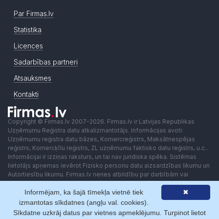
Par Firmas.lv
Statistika
Licences
Sadarbības partneri
Atsauksmes
Kontakti
Copyright © Firmas.lv 2007-2026. Firmas.lv ir Latvijas Republikas
Uzņēmumu Reģistra datu atkalizmantotājs. Informācijas avoti:
Uzņēmumu reģistra datu bāzes, Komercreģistrs, Maksātnespējas
reģistrs, Komercķīlu reģistrs, ZL uzņēmumu faktisko datu reģistrs, u.c..
Informācijai ir izziņas raksturs, un tai nav juridiska spēka. Sistēmas
lietotājs apņemas ievērot Fizisko personu datu aizsardzības likumu un
Autortiesību likumu. Firmas.lv nenes atbildību par darbībām vai
lēmumiem, kas balstīti uz saņemto pakalpojumu. Lietotājam aizliegts
Informējam, ka šajā tīmekļa vietnē tiek
✖
izmantot jebkādas automatizētas sistēmas vai iekārtas (robotus)
piekļuvei sistēmai bez rakstiskas saskaņošanas ar Firmas.lv. Galvenā
izmantotas sīkdatnes (angļu val. cookies).
redaktore: Ingūna Pempere.
Sīkdatne uzkrāj datus par vietnes apmeklējumu. Turpinot lietot
Lietošanas noteikumi
Privātuma politika
Norēķini ar