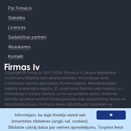
Par Firmas.lv
Statistika
Licences
Sadarbības partneri
Atsauksmes
Kontakti
Copyright © Firmas.lv 2007-2026. Firmas.lv ir Latvijas Republikas
Uzņēmumu Reģistra datu atkalizmantotājs. Informācijas avoti:
Uzņēmumu reģistra datu bāzes, Komercreģistrs, Maksātnespējas
reģistrs, Komercķīlu reģistrs, ZL uzņēmumu faktisko datu reģistrs, u.c..
Informācijai ir izziņas raksturs, un tai nav juridiska spēka. Sistēmas
lietotājs apņemas ievērot Fizisko personu datu aizsardzības likumu un
Autortiesību likumu. Firmas.lv nenes atbildību par darbībām vai
lēmumiem, kas balstīti uz saņemto pakalpojumu. Lietotājam aizliegts
Informējam, ka šajā tīmekļa vietnē tiek
✖
izmantot jebkādas automatizētas sistēmas vai iekārtas (robotus)
piekļuvei sistēmai bez rakstiskas saskaņošanas ar Firmas.lv. Galvenā
izmantotas sīkdatnes (angļu val. cookies).
redaktore: Ingūna Pempere.
Sīkdatne uzkrāj datus par vietnes apmeklējumu. Turpinot lietot
Lietošanas noteikumi
Privātuma politika
Norēķini ar