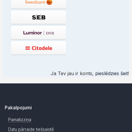
Ja Tev jau ir konts,
pieslēdzies šeit
!
Pakalpojumi
Pamatizziņa
Datu pārraide tiešsaistē