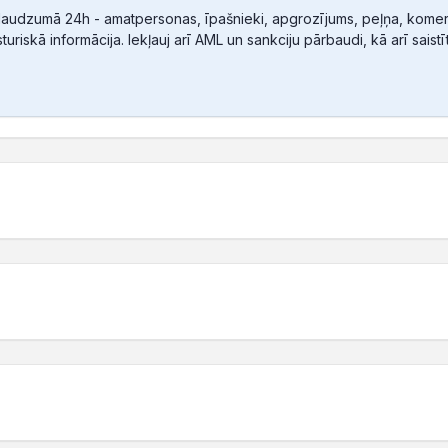
audzumā 24h - amatpersonas, īpašnieki, apgrozījums, peļņa, komerc
sturiskā informācija. Iekļauj arī AML un sankciju pārbaudi, kā arī sais