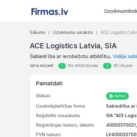
Uzņēmumi
Ind
Sākums
Uzņēmumu saraksts
ACE Logistics Latv
ACE Logistics Latvia, SIA
Sabiedrība ar ierobežotu atbildību,
Vidēja sab
1
3
VIETA NOZARĒ
PĒC APGROZĪJUMA
PĒC PEĻŅAS
Pamatdati
Statuss
Aktīvs
Uzņēmējdarbības forma
Sabiedrība ar 
Reģistrēts nosaukums
SIA "ACE Logis
Reģistrācijas numurs, datums
40003370021, 
PVN numurs
LV40003370021