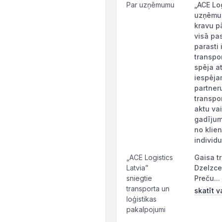
Par uzņēmumu
„ACE Log
uzņēmum
kravu p
visā pa
parasti 
transpo
spēja at
iespēja
partneru
transpo
aktu va
gadījumā
no klien
individu
„ACE Logistics
Gaisa t
Latvia”
Dzelzce
sniegtie
Preču...
transporta un
skatīt v
loģistikas
pakalpojumi