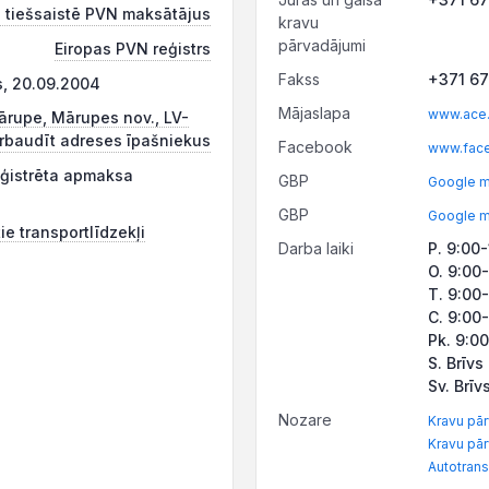
 tiešsaistē PVN maksātājus
kravu
pārvadājumi
Eiropas PVN reģistrs
Fakss
+371 6
s, 20.09.2004
Mājaslapa
www.ace.
ārupe, Mārupes nov., LV-
rbaudīt adreses īpašniekus
Facebook
eģistrēta apmaksa
GBP
Google m
GBP
Google m
ie transportlīdzekļi
Darba laiki
P. 9:00
O. 9:00
T. 9:00
C. 9:00
Pk. 9:0
S. Brīvs
Sv. Brīv
Nozare
Kravu pār
Kravu pār
Autotrans