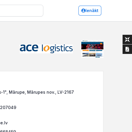
Ienākt
k-1", Mārupe, Mārupes nov., LV-2167
7207049
e.lv
7668459