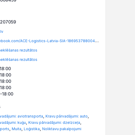
7207059
lv
www.facebook.com/ACE-Logistics-Latvia-SIA-186953788004170/
eklēšanas rezultātos
eklēšanas rezultātos
-18:00
-18:00
-18:00
-18:00
0-18:00
s
,
,
vadājumi: aviotransporta
Kravu pārvadājumi: auto
,
,
vadājumi: kuģu
Kravu pārvadājumi: dzelzceļa
,
,
,
ports
Muita
Loģistika
Noliktavu pakalpojumi