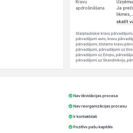
Kravu
Uzņēmum
apdrošināšana
Ja preč
likmes,..
skatīt v
Starptautiskie kravu pārvadājumi
pārvadājumi auto, kravu pārvadāju
pārvadājumi, bīstamo kravu pārv
pārvadājumi, pārvadājumi uz Eiro
pārvadājumi uz Eiropu, pārvadāju
pārvadājumi uz Skandināviju, pār
Nav likvidācijas procesa
Nav reorganizācijas procesu
Ir kontaktdati
Pozitīvs pašu kapitāls