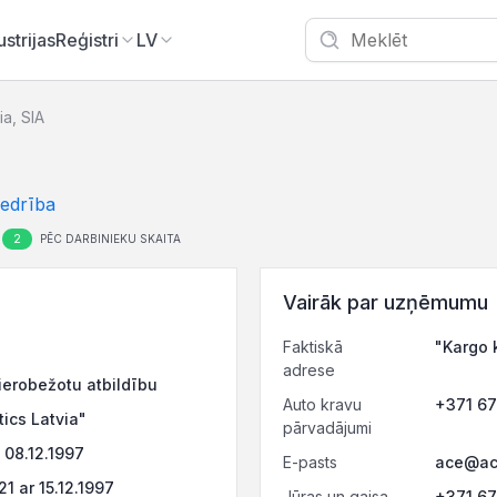
ustrijas
Reģistri
LV
ia, SIA
iedrība
2
PĒC DARBINIEKU SKAITA
Vairāk par uzņēmumu
Faktiskā
"Kargo 
adrese
ierobežotu atbildību
Auto kravu
+371 6
tics Latvia"
pārvadājumi
08.12.1997
E-pasts
ace@ac
 ar 15.12.1997
Jūras un gaisa
+371 6