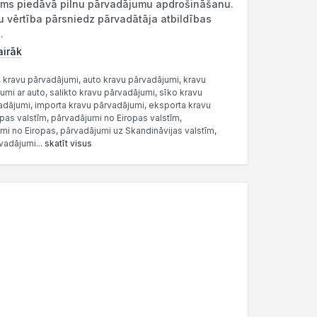
s piedāvā pilnu pārvadājumu apdrošināšanu.
u vērtība pārsniedz pārvadātāja atbildības
.
airāk
, kravu pārvadājumi, auto kravu pārvadājumi, kravu
mi ar auto, salikto kravu pārvadājumi, sīko kravu
adājumi, importa kravu pārvadājumi, eksporta kravu
pas valstīm, pārvadājumi no Eiropas valstīm,
mi no Eiropas, pārvadājumi uz Skandināvijas valstīm,
vadājumi...
skatīt visus