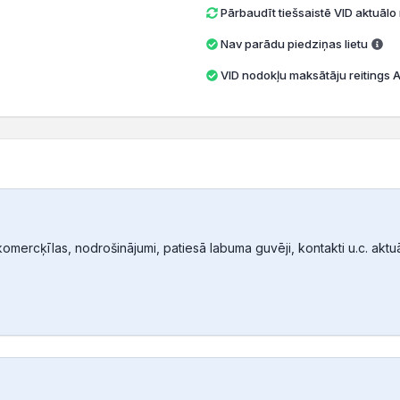
Pārbaudīt tiešsaistē VID aktuāl
Nav parādu piedziņas lietu
VID nodokļu maksātāju reitings A 
mercķīlas, nodrošinājumi, patiesā labuma guvēji, kontakti u.c. aktuālā