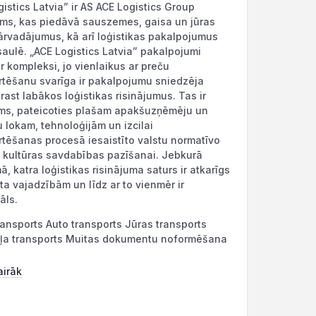
istics Latvia” ir AS ACE Logistics Group
s, kas piedāvā sauszemes, gaisa un jūras
ārvadājumus, kā arī loģistikas pakalpojumus
saulē. „ACE Logistics Latvia” pakalpojumi
ir kompleksi, jo vienlaikus ar preču
rtēšanu svarīga ir pakalpojumu sniedzēja
rast labākos loģistikas risinājumus. Tas ir
ms, pateicoties plašam apakšuzņēmēju un
 lokam, tehnoloģijām un izcilai
rtēšanas procesā iesaistīto valstu normatīvo
i kultūras savdabības pazīšanai. Jebkurā
, katra loģistikas risinājuma saturs ir atkarīgs
ta vajadzībām un līdz ar to vienmēr ir
āls.
ransports Auto transports Jūras transports
ļa transports Muitas dokumentu noformēšana
airāk