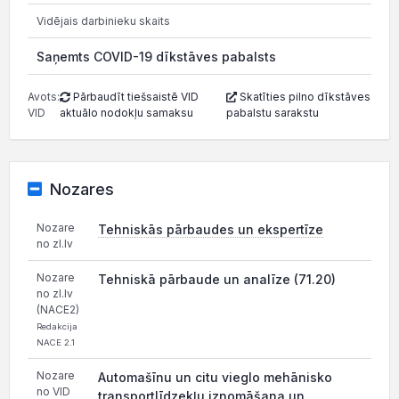
Vidējais darbinieku skaits
Saņemts COVID-19 dīkstāves pabalsts
21.0
Avots:
Pārbaudīt tiešsaistē VID
Skatīties pilno dīkstāves
VID
aktuālo nodokļu samaksu
pabalstu sarakstu
Nozares
Nozare
Tehniskās pārbaudes un ekspertīze
no zl.lv
Nozare
Tehniskā pārbaude un analīze (71.20)
no zl.lv
(NACE2)
Redakcija
NACE 2.1
Nozare
Automašīnu un citu vieglo mehānisko
no VID
transportlīdzekļu iznomāšana un