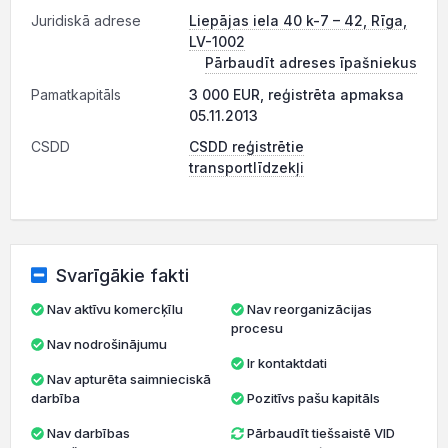
Juridiskā adrese
Liepājas iela 40 k-7 – 42, Rīga,
LV-1002
Pārbaudīt adreses īpašniekus
Pamatkapitāls
3 000 EUR, reģistrēta apmaksa
05.11.2013
CSDD
CSDD reģistrētie
transportlīdzekļi
Svarīgākie fakti
Nav aktīvu komercķīlu
Nav reorganizācijas
procesu
Nav nodrošinājumu
Ir kontaktdati
Nav apturēta saimnieciskā
darbība
Pozitīvs pašu kapitāls
Nav darbības
Pārbaudīt tiešsaistē VID