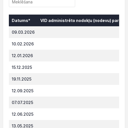
Datums*
VID administrēto nodokļu (nodevu) parāds,
Datums*
VID administrēto nodokļu (nodevu) parāds,
09.03.2026
873.
10.02.2026
661.
12.01.2026
567
15.12.2025
377.
19.11.2025
170.
12.09.2025
196.
07.07.2025
642.
12.06.2025
605.
13.05.2025
667.