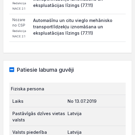
Redakcija
ekspluatācijas līzings (77.11)
NACE 2.1
Nozare
Automašīnu un citu vieglo mehānisko
no CSP
transportlīdzekļu iznomāšana un
Redakcija
ekspluatācijas līzings (77.11)
NACE 2.1
Patiesie labuma guvēji
Fiziska persona
No 13.07.2019
Latvija
Latvija