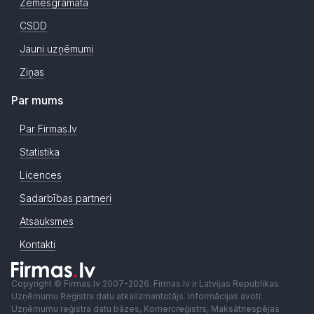
Zemesgrāmata
CSDD
Jauni uzņēmumi
Ziņas
Par mums
Par Firmas.lv
Statistika
Licences
Sadarbības partneri
Atsauksmes
Kontakti
Copyright © Firmas.lv 2007-2026. Firmas.lv ir Latvijas Republikas
Uzņēmumu Reģistra datu atkalizmantotājs. Informācijas avoti:
Uzņēmumu reģistra datu bāzes, Komercreģistrs, Maksātnespējas