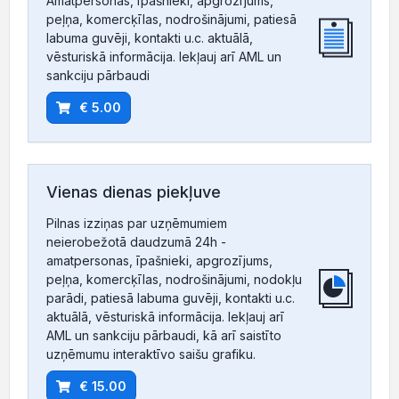
Amatpersonas, īpašnieki, apgrozījums,
peļņa, komercķīlas, nodrošinājumi, patiesā
labuma guvēji, kontakti u.c. aktuālā,
vēsturiskā informācija. Iekļauj arī AML un
sankciju pārbaudi
€ 5.00
Vienas dienas piekļuve
Pilnas izziņas par uzņēmumiem
neierobežotā daudzumā 24h -
amatpersonas, īpašnieki, apgrozījums,
peļņa, komercķīlas, nodrošinājumi, nodokļu
parādi, patiesā labuma guvēji, kontakti u.c.
aktuālā, vēsturiskā informācija. Iekļauj arī
AML un sankciju pārbaudi, kā arī saistīto
uzņēmumu interaktīvo saišu grafiku.
€ 15.00