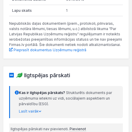
1
Nepubliskās daļas dokumentiem (piem., protokoli, pilnvaras,
valsts notāra lēmumi, tiesas lēmumi, u.c.) atbilstoši likuma “Par
Latvijas Republikas Uzņēmumu reģistru” regulējumam ir noteikts
ierobežotas pieejamības informācijas statuss un tie nav pieejami
Firmas.lv portālā. Šie dokumenti netiek nodoti atkalizmantošanai.
Pieprasīt dokumentus Uzņēmumu reģistrā
Ilgtspējas pārskati
Kas ir ilgtspējas pārskats?
Strukturēts dokuments par
uzņēmuma ietekmi uz vidi, sociālajiem aspektiem un
pārvaldību (ESG).
Lasīt vairāk
Ilgtspējas pārskati nav pievienoti.
Pievienot