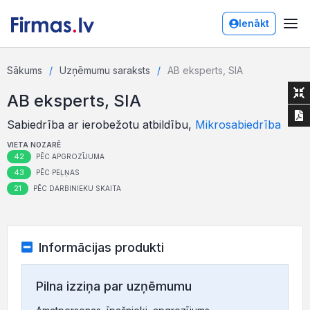
Ienākt
Sākums
Uzņēmumu saraksts
AB eksperts, SIA
AB eksperts, SIA
Sabiedrība ar ierobežotu atbildību,
Mikrosabiedrība
VIETA NOZARĒ
42
PĒC APGROZĪJUMA
43
PĒC PEĻŅAS
21
PĒC DARBINIEKU SKAITA
Informācijas produkti
Pilna izziņa par uzņēmumu