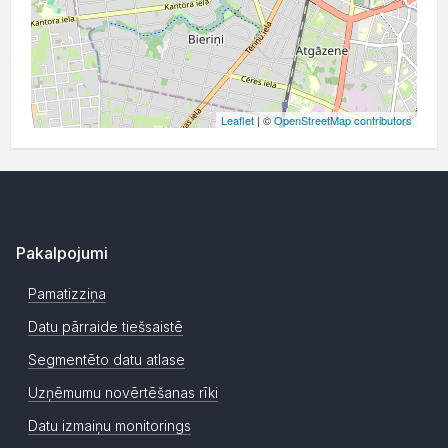
Leaflet
| ©
OpenStreetMap contributors
Pakalpojumi
Pamatizziņa
Datu pārraide tiešsaistē
Segmentēto datu atlase
Uzņēmumu novērtēšanas rīki
Datu izmaiņu monitorings