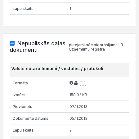
1
Nepubliskās daļas
pieejami pēc pieprasījuma LR
dokumenti
Uzņēmumu reģistrā
Valsts notāru lēmumi / vēstules / protokoli
TIF
158.92 KB
07.11.2013
05.11.2013
2