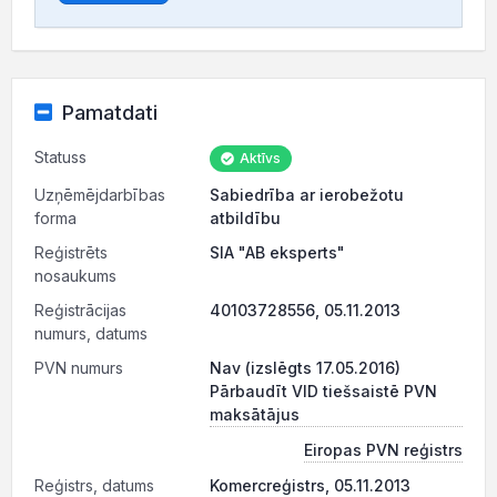
Pamatdati
Statuss
Aktīvs
Uzņēmējdarbības
Sabiedrība ar ierobežotu
forma
atbildību
Reģistrēts
SIA "AB eksperts"
nosaukums
Reģistrācijas
40103728556, 05.11.2013
numurs, datums
PVN numurs
Nav (izslēgts 17.05.2016)
Pārbaudīt VID tiešsaistē PVN
maksātājus
Eiropas PVN reģistrs
Reģistrs, datums
Komercreģistrs, 05.11.2013