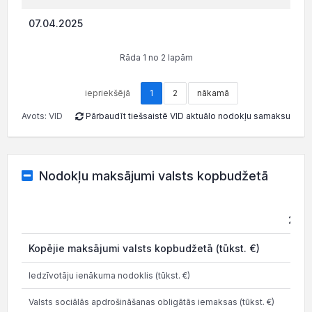
07.04.2025
776.
Rāda 1 no 2 lapām
iepriekšējā
1
2
nākamā
Avots: VID
Pārbaudīt tiešsaistē VID aktuālo nodokļu samaksu
Nodokļu maksājumi valsts kopbudžetā
202
Kopējie maksājumi valsts kopbudžetā (tūkst. €)
1.8
Iedzīvotāju ienākuma nodoklis (tūkst. €)
0.7
Valsts sociālās apdrošināšanas obligātās iemaksas (tūkst. €)
0.4