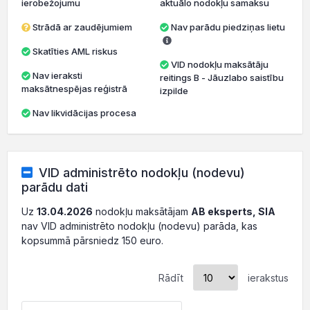
ierobežojumu
aktuālo nodokļu samaksu
Strādā ar zaudējumiem
Nav parādu piedziņas lietu
Skatīties AML riskus
VID nodokļu maksātāju
Nav ieraksti
reitings B - Jāuzlabo saistību
maksātnespējas reģistrā
izpilde
Nav likvidācijas procesa
VID administrēto nodokļu (nodevu)
parādu dati
Uz
13.04.2026
nodokļu maksātājam
AB eksperts, SIA
nav VID administrēto nodokļu (nodevu) parāda, kas
kopsummā pārsniedz 150 euro.
Rādīt
ierakstus