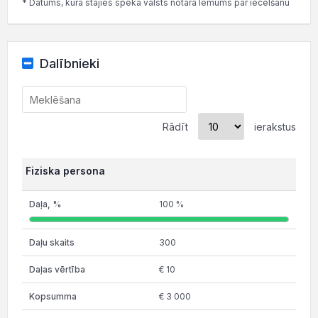
* Datums, kurā stājies spēkā valsts notāra lēmums par iecelšanu
Dalībnieki
Rādīt
ierakstus
Fiziska persona
100 %
300
€ 10
€ 3 000