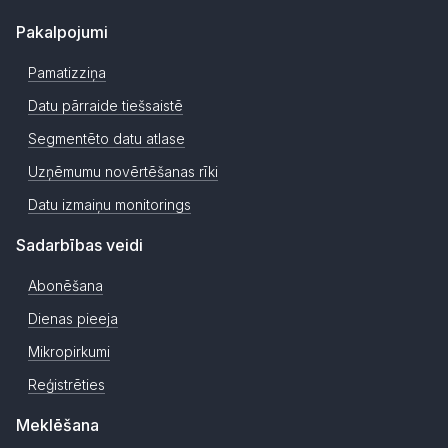
Pakalpojumi
Pamatizziņa
Datu pārraide tiešsaistē
Segmentēto datu atlase
Uzņēmumu novērtēšanas rīki
Datu izmaiņu monitorings
Sadarbības veidi
Abonēšana
Dienas pieeja
Mikropirkumi
Reģistrēties
Meklēšana