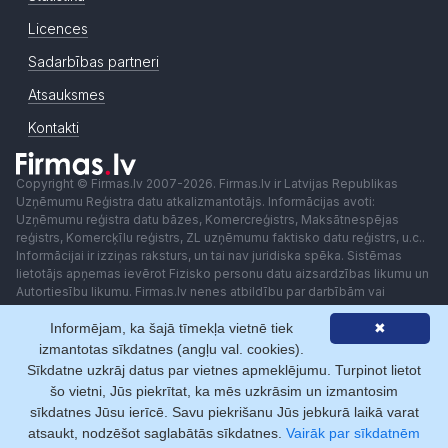
Licences
Sadarbības partneri
Atsauksmes
Kontakti
Copyright © Firmas.lv 2007-2026. Firmas.lv ir Latvijas Republikas
Uzņēmumu Reģistra datu atkalizmantotājs. Informācijas avoti:
Uzņēmumu reģistra datu bāzes, Komercreģistrs, Maksātnespējas
reģistrs, Komercķīlu reģistrs, ZL uzņēmumu faktisko datu reģistrs, u.c..
Informācijai ir izziņas raksturs, un tai nav juridiska spēka. Sistēmas
lietotājs apņemas ievērot Fizisko personu datu aizsardzības likumu un
Autortiesību likumu. Firmas.lv nenes atbildību par darbībām vai
lēmumiem, kas balstīti uz saņemto pakalpojumu. Lietotājam aizliegts
Informējam, ka šajā tīmekļa vietnē tiek
✖
izmantot jebkādas automatizētas sistēmas vai iekārtas (robotus)
piekļuvei sistēmai bez rakstiskas saskaņošanas ar Firmas.lv. Galvenā
izmantotas sīkdatnes (angļu val. cookies).
redaktore: Ingūna Pempere.
Sīkdatne uzkrāj datus par vietnes apmeklējumu. Turpinot lietot
Lietošanas noteikumi
Privātuma politika
Norēķini ar
šo vietni, Jūs piekrītat, ka mēs uzkrāsim un izmantosim
sīkdatnes Jūsu ierīcē. Savu piekrišanu Jūs jebkurā laikā varat
atsaukt, nodzēšot saglabātās sīkdatnes.
Vairāk par sīkdatnēm