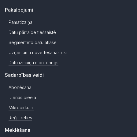
Pakalpojumi
Pamatizziņa
Datu pārraide tiešsaistē
Segmentēto datu atlase
Uzņēmumu novērtēšanas rīki
Datu izmaiņu monitorings
Sadarbības veidi
Abonēšana
Dienas pieeja
Mikropirkumi
Reģistrēties
Meklēšana