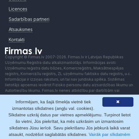
Licences
Sadarbības partneri
Atsauksmes
Kontakti
Copyright © Firmas.lv 2007-2026. Firmas.lv ir Latvijas Republikas
Uzņēmumu Reģistra datu atkalizmantotājs. Informācijas avoti:
Uzņēmumu reģistra datu bāzes, Komercreģistrs, Maksātnespējas
reģistrs, Komercķīlu reģistrs, ZL uzņēmumu faktisko datu reģistrs, u.c..
Informācijai ir izziņas raksturs, un tai nav juridiska spēka. Sistēmas
lietotājs apņemas ievērot Fizisko personu datu aizsardzības likumu un
Autortiesību likumu. Firmas.lv nenes atbildību par darbībām vai
lēmumiem, kas balstīti uz saņemto pakalpojumu. Lietotājam aizliegts
Informējam, ka šajā tīmekļa vietnē tiek
✖
izmantot jebkādas automatizētas sistēmas vai iekārtas (robotus)
piekļuvei sistēmai bez rakstiskas saskaņošanas ar Firmas.lv. Galvenā
izmantotas sīkdatnes (angļu val. cookies).
redaktore: Ingūna Pempere.
Sīkdatne uzkrāj datus par vietnes apmeklējumu. Turpinot lietot
Lietošanas noteikumi
Privātuma politika
Norēķini ar
šo vietni, Jūs piekrītat, ka mēs uzkrāsim un izmantosim
sīkdatnes Jūsu ierīcē. Savu piekrišanu Jūs jebkurā laikā varat
atsaukt, nodzēšot saglabātās sīkdatnes.
Vairāk par sīkdatnēm