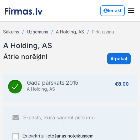
Ienākt
Sākums
Uzņēmumi
A Holding, AS
Pirkt izziņu
A Holding, AS
Ātrie norēķini
Atpakaļ
Gada pārskats 2015
€8.00
A Holding, AS
Es piekrītu
lietošanas noteikumiem