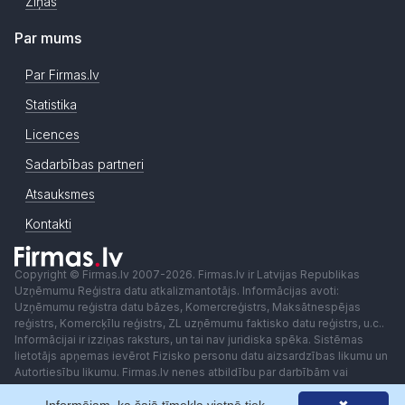
Ziņas
Par mums
Par Firmas.lv
Statistika
Licences
Sadarbības partneri
Atsauksmes
Kontakti
Copyright © Firmas.lv 2007-2026. Firmas.lv ir Latvijas Republikas
Uzņēmumu Reģistra datu atkalizmantotājs. Informācijas avoti:
Uzņēmumu reģistra datu bāzes, Komercreģistrs, Maksātnespējas
reģistrs, Komercķīlu reģistrs, ZL uzņēmumu faktisko datu reģistrs, u.c..
Informācijai ir izziņas raksturs, un tai nav juridiska spēka. Sistēmas
lietotājs apņemas ievērot Fizisko personu datu aizsardzības likumu un
Autortiesību likumu. Firmas.lv nenes atbildību par darbībām vai
lēmumiem, kas balstīti uz saņemto pakalpojumu. Lietotājam aizliegts
izmantot jebkādas automatizētas sistēmas vai iekārtas (robotus)