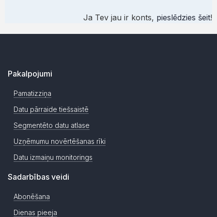
Ja Tev jau ir konts,
pieslēdzies šeit
!
Pakalpojumi
Pamatizziņa
Datu pārraide tiešsaistē
Segmentēto datu atlase
Uzņēmumu novērtēšanas rīki
Datu izmaiņu monitorings
Sadarbības veidi
Abonēšana
Dienas pieeja