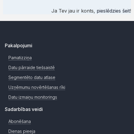
Ja Tev jau ir konts,
pieslēdzies šeit
!
Pakalpojumi
Pamatizziņa
Datu pārraide tiešsaistē
Segmentēto datu atlase
Uzņēmumu novērtēšanas rīki
Datu izmaiņu monitorings
Sadarbības veidi
Abonēšana
Dienas pieeja