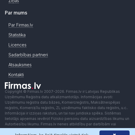
Ziņas
Par mums
Par Firmas.lv
Statistika
Licences
Sadarbības partneri
Atsauksmes
Kontakti
Copyright © Firmas.lv 2007-2026. Firmas.lv ir Latvijas Republikas
Uzņēmumu Reģistra datu atkalizmantotājs. Informācijas avoti:
Uzņēmumu reģistra datu bāzes, Komercreģistrs, Maksātnespējas
reģistrs, Komercķīlu reģistrs, ZL uzņēmumu faktisko datu reģistrs, u.c..
Informācijai ir izziņas raksturs, un tai nav juridiska spēka. Sistēmas
lietotājs apņemas ievērot Fizisko personu datu aizsardzības likumu un
Autortiesību likumu. Firmas.lv nenes atbildību par darbībām vai
lēmumiem, kas balstīti uz saņemto pakalpojumu. Lietotājam aizliegts
izmantot jebkādas automatizētas sistēmas vai iekārtas (robotus)