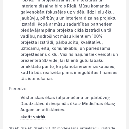
interjera dizaina birojs Rīgā. Mūsu komanda
galvenokārt fokusējas uz vidēju līdz lielu ēku,
jaubūvju, pārbūvju un interjera dizaina projektu
izstrādi. Kopā ar mūsu sadarbības partneriem
piedāvājam pilna projekta cikla izstrādi un tā
vadību, nodrošinot mūsu klientiem 100%
projekta izstrādi, pārbaudītu, kvalitatīvu,
uzticamu, ērtu, komunikablu, un pārredzamu
projektēšans ciklu. Visi risinājumi tiek veidoti un
prezentēti 3D vidē, lai klienti gūtu labāku
priekštatu par to, kā plānotā iecere izskatīsies,
kad tā būs realizēta pirms ir ieguldītas finanses
tās īstenošanai.
Pieredze:
Vēsturiskas ēkas (atjaunošana un pārbūve);
Daudzstāvu dzīvojamās ēkas; Medicīnas ēkas;
Augam un attīstāmies...
skatīt vairāk
3D AD, 3D-AD, 3DAD, 3D, 3D modelēšana, vizualizāciju izstrāde,