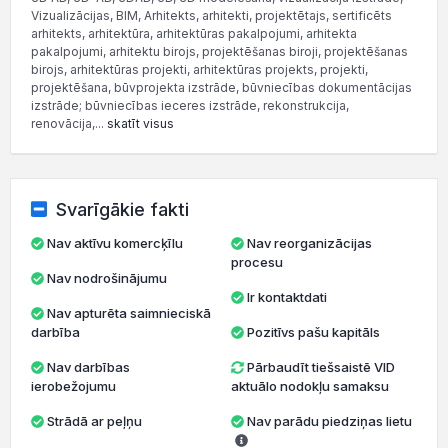
Vizualizācijas, BIM, Arhitekts, arhitekti, projektētajs, sertificēts
arhitekts, arhitektūra, arhitektūras pakalpojumi, arhitekta
pakalpojumi, arhitektu birojs, projektēšanas biroji, projektēšanas
birojs, arhitektūras projekti, arhitektūras projekts, projekti,
projektēšana, būvprojekta izstrāde, būvniecības dokumentācijas
izstrāde; būvniecības ieceres izstrāde, rekonstrukcija,
renovācija,...
skatīt visus
Svarīgākie fakti
Nav aktīvu komercķīlu
Nav reorganizācijas
procesu
Nav nodrošinājumu
Ir kontaktdati
Nav apturēta saimnieciskā
darbība
Pozitīvs pašu kapitāls
Nav darbības
Pārbaudīt tiešsaistē VID
ierobežojumu
aktuālo nodokļu samaksu
Strādā ar peļņu
Nav parādu piedziņas lietu