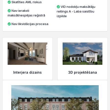
Skatīties AML riskus
VID nodokļu maksātāju
Nav ieraksti
reitings A - Laba saistību
maksātnespējas reģistrā
izpilde
Nav likvidācijas procesa
3D projektēšana
Interjera dizains