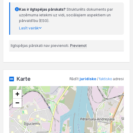
Kas ir ilgtspējas pārskats?
Strukturēts dokuments par
uzņēmuma ietekmi uz vidi, sociālajiem aspektiem un
pārvaldību (ESG).
Lasīt vairāk
Ilgtspējas pārskati nav pievienoti.
Pievienot
Karte
Rādīt
juridisko
/
faktisko
adresi
+
−