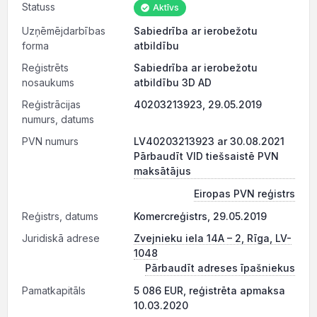
Statuss
Aktīvs
Uzņēmējdarbības
Sabiedrība ar ierobežotu
forma
atbildību
Reģistrēts
Sabiedrība ar ierobežotu
nosaukums
atbildību 3D AD
Reģistrācijas
40203213923, 29.05.2019
numurs, datums
PVN numurs
LV40203213923 ar 30.08.2021
Pārbaudīt VID tiešsaistē PVN
maksātājus
Eiropas PVN reģistrs
Reģistrs, datums
Komercreģistrs, 29.05.2019
Juridiskā adrese
Zvejnieku iela 14A – 2, Rīga, LV-
1048
Pārbaudīt adreses īpašniekus
Pamatkapitāls
5 086 EUR, reģistrēta apmaksa
10.03.2020