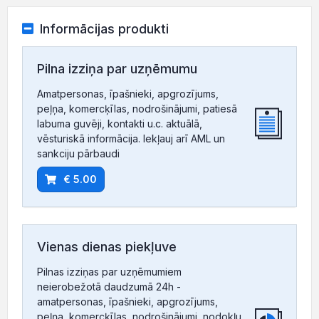
Informācijas produkti
Pilna izziņa par uzņēmumu
Amatpersonas, īpašnieki, apgrozījums,
peļņa, komercķīlas, nodrošinājumi, patiesā
labuma guvēji, kontakti u.c. aktuālā,
vēsturiskā informācija. Iekļauj arī AML un
sankciju pārbaudi
€ 5.00
Vienas dienas piekļuve
Pilnas izziņas par uzņēmumiem
neierobežotā daudzumā 24h -
amatpersonas, īpašnieki, apgrozījums,
peļņa, komercķīlas, nodrošinājumi, nodokļu