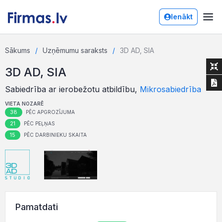
Ienākt
Sākums
Uzņēmumu saraksts
3D AD, SIA
3D AD, SIA
Sabiedrība ar ierobežotu atbildību,
Mikrosabiedrība
VIETA NOZARĒ
38
PĒC APGROZĪJUMA
21
PĒC PEĻŅAS
15
PĒC DARBINIEKU SKAITA
Pamatdati