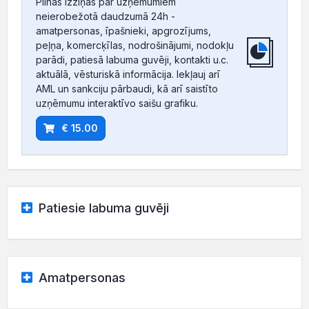
Pilnas izziņas par uzņēmumiem
neierobežotā daudzumā 24h -
amatpersonas, īpašnieki, apgrozījums,
peļņa, komercķīlas, nodrošinājumi, nodokļu
parādi, patiesā labuma guvēji, kontakti u.c.
aktuālā, vēsturiskā informācija. Iekļauj arī
AML un sankciju pārbaudi, kā arī saistīto
uzņēmumu interaktīvo saišu grafiku.
€ 15.00
Patiesie labuma guvēji
Amatpersonas