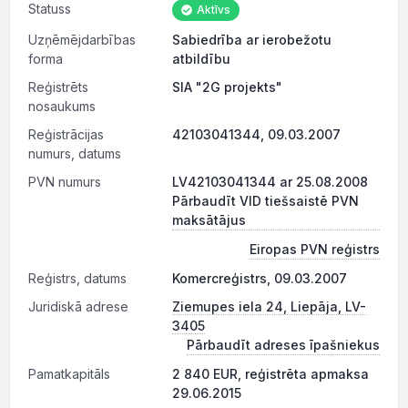
Statuss
Aktīvs
Uzņēmējdarbības
Sabiedrība ar ierobežotu
forma
atbildību
Reģistrēts
SIA "2G projekts"
nosaukums
Reģistrācijas
42103041344, 09.03.2007
numurs, datums
PVN numurs
LV42103041344 ar 25.08.2008
Pārbaudīt VID tiešsaistē PVN
maksātājus
Eiropas PVN reģistrs
Reģistrs, datums
Komercreģistrs, 09.03.2007
Juridiskā adrese
Ziemupes iela 24, Liepāja, LV-
3405
Pārbaudīt adreses īpašniekus
Pamatkapitāls
2 840 EUR, reģistrēta apmaksa
29.06.2015