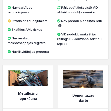
Nav darbības
Pārbaudīt tiešsaistē VID
ierobežojumu
aktuālo nodokļu samaksu
Strādā ar zaudējumiem
Nav parādu piedziņas lietu
Skatīties AML riskus
VID nodokļu maksātāju
Nav ieraksti
reitings B - Jāuzlabo saistību
maksātnespējas reģistrā
izpilde
Nav likvidācijas procesa
Metāllūžņu
Demontāžas
iepirkšana
darbi