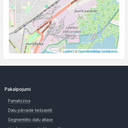
Leaflet
| ©
OpenStreetMap contributors
Pakalpojumi
Pamatizziņa
Datu pārraide tiešsaistē
Segmentēto datu atlase