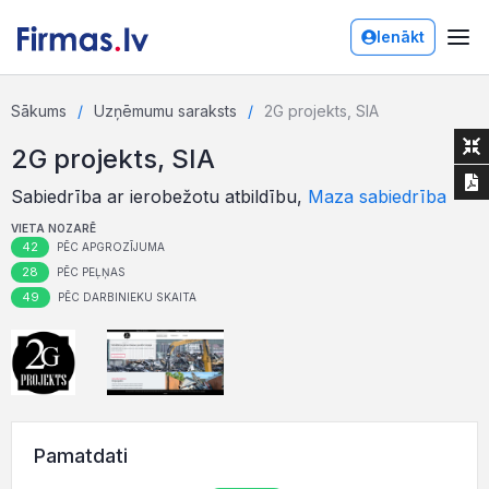
Ienākt
Sākums
Uzņēmumu saraksts
2G projekts, SIA
2G projekts, SIA
Sabiedrība ar ierobežotu atbildību,
Maza sabiedrība
VIETA NOZARĒ
42
PĒC APGROZĪJUMA
28
PĒC PEĻŅAS
49
PĒC DARBINIEKU SKAITA
Pamatdati