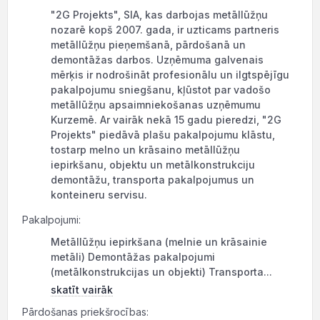
"2G Projekts", SIA, kas darbojas metāllūžņu
nozarē kopš 2007. gada, ir uzticams partneris
metāllūžņu pieņemšanā, pārdošanā un
demontāžas darbos. Uzņēmuma galvenais
mērķis ir nodrošināt profesionālu un ilgtspējīgu
pakalpojumu sniegšanu, kļūstot par vadošo
metāllūžņu apsaimniekošanas uzņēmumu
Kurzemē. Ar vairāk nekā 15 gadu pieredzi, "2G
Projekts" piedāvā plašu pakalpojumu klāstu,
tostarp melno un krāsaino metāllūžņu
iepirkšanu, objektu un metālkonstrukciju
demontāžu, transporta pakalpojumus un
konteineru servisu.
Pakalpojumi:
Metāllūžņu iepirkšana (melnie un krāsainie
metāli) Demontāžas pakalpojumi
(metālkonstrukcijas un objekti) Transporta...
skatīt vairāk
Pārdošanas priekšrocības: