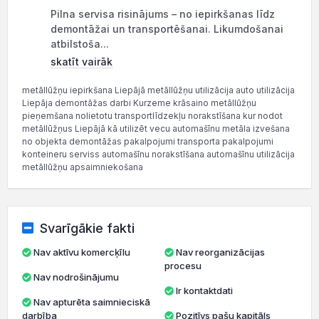
Pilna servisa risinājums – no iepirkšanas līdz
demontāžai un transportēšanai. Likumdošanai
atbilstoša...
skatīt vairāk
metāllūžņu iepirkšana Liepājā metāllūžņu utilizācija auto utilizācija
Liepāja demontāžas darbi Kurzeme krāsaino metāllūžņu
pieņemšana nolietotu transportlīdzekļu norakstīšana kur nodot
metāllūžņus Liepājā kā utilizēt vecu automašīnu metāla izvešana
no objekta demontāžas pakalpojumi transporta pakalpojumi
konteineru serviss automašīnu norakstīšana automašīnu utilizācija
metāllūžņu apsaimniekošana
Svarīgākie fakti
Nav aktīvu komercķīlu
Nav reorganizācijas
procesu
Nav nodrošinājumu
Ir kontaktdati
Nav apturēta saimnieciskā
darbība
Pozitīvs pašu kapitāls