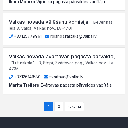
Ilona Motuka
Vijciema pagasta pārvaldes vadītāja
Valkas novada vēlēšanu komisija
,
Beverīnas
iela 3, Valka, Valkas nov., LV-4701
+37125779961
rolands.rastaks@valka.lv
Valkas novada Zvārtavas pagasta pārvalde
,
"Luturskola" – 3, Stepi, Zvārtavas pag., Valkas nov., LV-
4735
+37126141580
zvartava@valka.lv
Marita Treijere
Zvārtavas pagasta pārvaldes vadītāja
1
2
nākamā