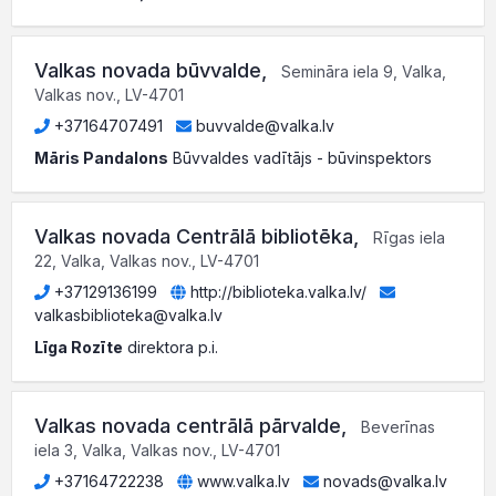
Valkas novada būvvalde
,
Semināra iela 9, Valka,
Valkas nov., LV-4701
+37164707491
buvvalde@valka.lv
Māris Pandalons
Būvvaldes vadītājs - būvinspektors
Valkas novada Centrālā bibliotēka
,
Rīgas iela
22, Valka, Valkas nov., LV-4701
+37129136199
http://biblioteka.valka.lv/
valkasbiblioteka@valka.lv
Līga Rozīte
direktora p.i.
Valkas novada centrālā pārvalde
,
Beverīnas
iela 3, Valka, Valkas nov., LV-4701
+37164722238
www.valka.lv
novads@valka.lv