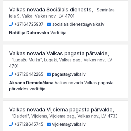
Valkas novada Sociālais dienests
,
Semināra
iela 9, Valka, Valkas nov., LV-4701
+37164725937
socialais.dienests@valka.lv
Natālija Dubrovska
Vadītāja
Valkas novada Valkas pagasta pārvalde
,
"Lugažu Muiža", Lugaži, Valkas pag., Valkas nov., LV-
4701
+37126442285
pagasts@valka.lv
Aksana Demidočkina
Valkas novada Valkas pagasta
pārvaldes vadītāja
Valkas novada Vijciema pagasta pārvalde
,
"Dalderi", Vijciems, Vijciema pag., Valkas nov., LV-4733
+37128645745
vijciems@valka.lv