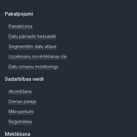
Pakalpojumi
Pamatizziņa
Datu pārraide tiešsaistē
Segmentēto datu atlase
Uzņēmumu novērtēšanas rīki
Datu izmaiņu monitorings
Sadarbības veidi
Abonēšana
Dienas pieeja
Mikropirkumi
Reģistrēties
Meklēšana