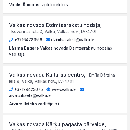
Valdis Šaicāns
Izpilddirektors
Valkas novada Dzimtsarakstu nodaļa
,
Beverīnas iela 3, Valka, Valkas nov., LV-4701
+37164781556
dzimtsaraksti@valka.lv
Lāsma Engere
Valkas novada Dzimtsarakstu nodaļas
vadītāja
Valkas novada Kultūras centrs
,
Emīla Dārziņa
iela 8, Valka, Valkas nov., LV-4701
+37129423675
www.valka.lv
aivars.ikselis@valka.lv
Aivars Ikšelis
vadītāja p.i.
Valkas novada Kārķu pagasta pārvalde
,