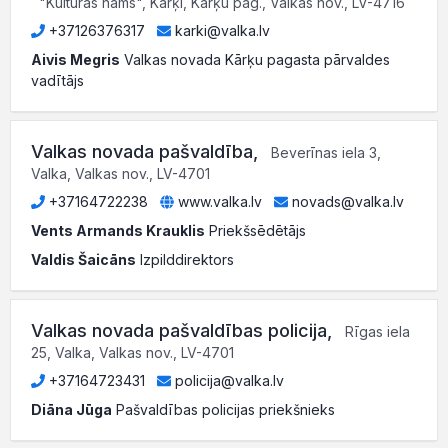
"Kultūras nams", Kārķi, Kārķu pag., Valkas nov., LV-4716
+37126376317
karki@valka.lv
Aivis Megris
Valkas novada Kārķu pagasta pārvaldes
vadītājs
Valkas novada pašvaldība
,
Beverīnas iela 3,
Valka, Valkas nov., LV-4701
+37164722238
www.valka.lv
novads@valka.lv
Vents Armands Krauklis
Priekšsēdētājs
Valdis Šaicāns
Izpilddirektors
Valkas novada pašvaldības policija
,
Rīgas iela
25, Valka, Valkas nov., LV-4701
+37164723431
policija@valka.lv
Diāna Jūga
Pašvaldības policijas priekšnieks