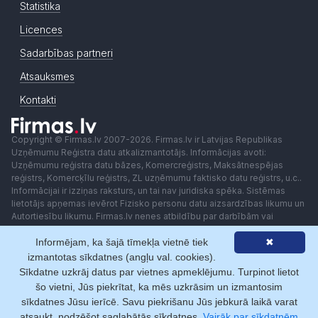
Statistika
Licences
Sadarbības partneri
Atsauksmes
Kontakti
Copyright © Firmas.lv 2007-2026. Firmas.lv ir Latvijas Republikas
Uzņēmumu Reģistra datu atkalizmantotājs. Informācijas avoti:
Uzņēmumu reģistra datu bāzes, Komercreģistrs, Maksātnespējas
reģistrs, Komercķīlu reģistrs, ZL uzņēmumu faktisko datu reģistrs, u.c..
Informācijai ir izziņas raksturs, un tai nav juridiska spēka. Sistēmas
lietotājs apņemas ievērot Fizisko personu datu aizsardzības likumu un
Autortiesību likumu. Firmas.lv nenes atbildību par darbībām vai
lēmumiem, kas balstīti uz saņemto pakalpojumu. Lietotājam aizliegts
Informējam, ka šajā tīmekļa vietnē tiek
✖
izmantot jebkādas automatizētas sistēmas vai iekārtas (robotus)
piekļuvei sistēmai bez rakstiskas saskaņošanas ar Firmas.lv. Galvenā
izmantotas sīkdatnes (angļu val. cookies).
redaktore: Ingūna Pempere.
Sīkdatne uzkrāj datus par vietnes apmeklējumu. Turpinot lietot
Lietošanas noteikumi
Privātuma politika
Norēķini ar
šo vietni, Jūs piekrītat, ka mēs uzkrāsim un izmantosim
sīkdatnes Jūsu ierīcē. Savu piekrišanu Jūs jebkurā laikā varat
atsaukt, nodzēšot saglabātās sīkdatnes.
Vairāk par sīkdatnēm