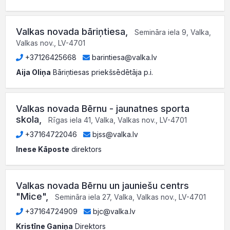
Valkas novada bāriņtiesa
,
Semināra iela 9, Valka,
Valkas nov., LV-4701
+37126425668
barintiesa@valka.lv
Aija Oliņa
Bāriņtiesas priekšsēdētāja p.i.
Valkas novada Bērnu - jaunatnes sporta
skola
,
Rīgas iela 41, Valka, Valkas nov., LV-4701
+37164722046
bjss@valka.lv
Inese Kāposte
direktors
Valkas novada Bērnu un jauniešu centrs
"Mice"
,
Semināra iela 27, Valka, Valkas nov., LV-4701
+37164724909
bjc@valka.lv
Kristīne Ganiņa
Direktors