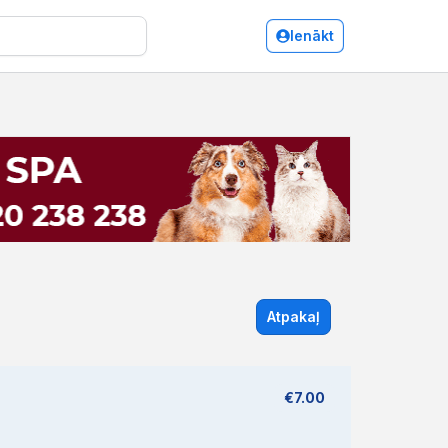
Ienākt
Atpakaļ
€7.00