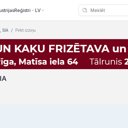
ustrijas
Reģistri
LV
, SIA
Pirkt izziņu
IA