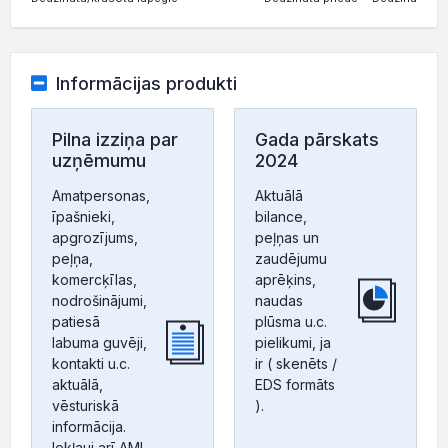
Informācijas produkti
Pilna izziņa par
Gada pārskats
uzņēmumu
2024
Amatpersonas,
Aktuālā
īpašnieki,
bilance,
apgrozījums,
peļņas un
peļņa,
zaudējumu
komercķīlas,
aprēķins,
nodrošinājumi,
naudas
patiesā
plūsma u.c.
labuma guvēji,
pielikumi, ja
kontakti u.c.
ir ( skenēts /
aktuālā,
EDS formāts
vēsturiskā
).
informācija.
Iekļauj arī AML