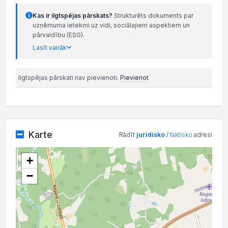
Kas ir ilgtspējas pārskats?
Strukturēts dokuments par
uzņēmuma ietekmi uz vidi, sociālajiem aspektiem un
pārvaldību (ESG).
Lasīt vairāk
Ilgtspējas pārskati nav pievienoti.
Pievienot
Karte
Rādīt
juridisko
/
faktisko
adresi
+
−