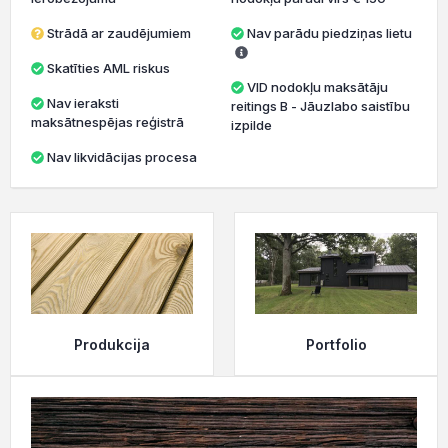
Strādā ar zaudējumiem
Nav parādu piedziņas lietu
Skatīties AML riskus
VID nodokļu maksātāju
Nav ieraksti
reitings B - Jāuzlabo saistību
maksātnespējas reģistrā
izpilde
Nav likvidācijas procesa
Produkcija
Portfolio