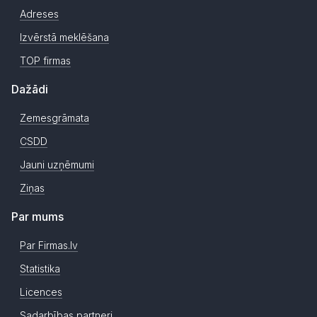
Adreses
Izvērstā meklēšana
TOP firmas
Dažādi
Zemesgrāmata
CSDD
Jauni uzņēmumi
Ziņas
Par mums
Par Firmas.lv
Statistika
Licences
Sadarbības partneri