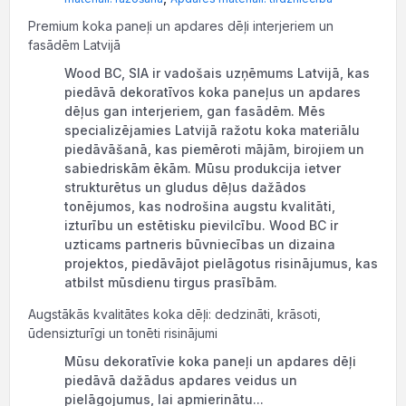
Premium koka paneļi un apdares dēļi interjeriem un
fasādēm Latvijā
Wood BC, SIA ir vadošais uzņēmums Latvijā, kas
piedāvā dekoratīvos koka paneļus un apdares
dēļus gan interjeriem, gan fasādēm. Mēs
specializējamies Latvijā ražotu koka materiālu
piedāvāšanā, kas piemēroti mājām, birojiem un
sabiedriskām ēkām. Mūsu produkcija ietver
strukturētus un gludus dēļus dažādos
tonējumos, kas nodrošina augstu kvalitāti,
izturību un estētisku pievilcību. Wood BC ir
uzticams partneris būvniecības un dizaina
projektos, piedāvājot pielāgotus risinājumus, kas
atbilst mūsdienu tirgus prasībām.
Augstākās kvalitātes koka dēļi: dedzināti, krāsoti,
ūdensizturīgi un tonēti risinājumi
Mūsu dekoratīvie koka paneļi un apdares dēļi
piedāvā dažādus apdares veidus un
pielāgojumus, lai apmierinātu...