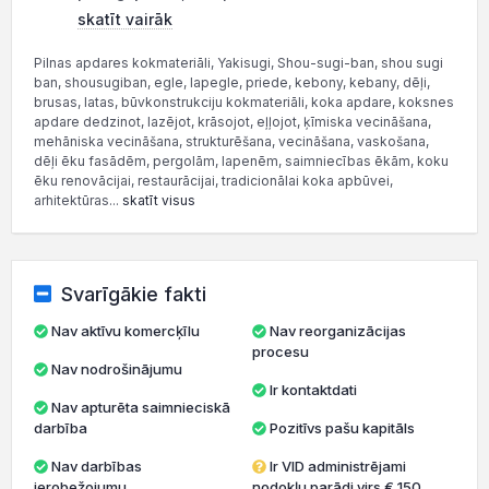
skatīt vairāk
Pilnas apdares kokmateriāli, Yakisugi, Shou-sugi-ban, shou sugi
ban, shousugiban, egle, lapegle, priede, kebony, kebany, dēļi,
brusas, latas, būvkonstrukciju kokmateriāli, koka apdare, koksnes
apdare dedzinot, lazējot, krāsojot, eļļojot, ķīmiska vecināšana,
mehāniska vecināšana, strukturēšana, vecināšana, vaskošana,
dēļi ēku fasādēm, pergolām, lapenēm, saimniecības ēkām, koku
ēku renovācijai, restaurācijai, tradicionālai koka apbūvei,
arhitektūras...
skatīt visus
Svarīgākie fakti
Nav aktīvu komercķīlu
Nav reorganizācijas
procesu
Nav nodrošinājumu
Ir kontaktdati
Nav apturēta saimnieciskā
darbība
Pozitīvs pašu kapitāls
Nav darbības
Ir VID administrējami
ierobežojumu
nodokļu parādi virs € 150