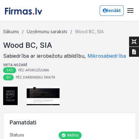
Ienākt
Sākums
Uzņēmumu saraksts
Wood BC, SIA
Wood BC, SIA
Sabiedrība ar ierobežotu atbildību,
Mikrosabiedrība
VIETA NOZARĒ
345
PĒC APGROZĪJUMA
97
PĒC DARBINIEKU SKAITA
Pamatdati
Statuss
Aktīvs