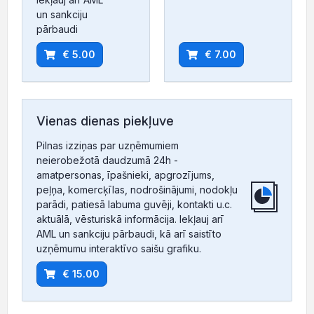
un sankciju
pārbaudi
€ 5.00
€ 7.00
Vienas dienas piekļuve
Pilnas izziņas par uzņēmumiem
neierobežotā daudzumā 24h -
amatpersonas, īpašnieki, apgrozījums,
peļņa, komercķīlas, nodrošinājumi, nodokļu
parādi, patiesā labuma guvēji, kontakti u.c.
aktuālā, vēsturiskā informācija. Iekļauj arī
AML un sankciju pārbaudi, kā arī saistīto
uzņēmumu interaktīvo saišu grafiku.
€ 15.00