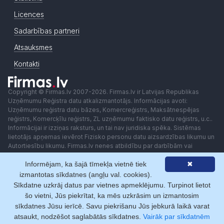
Licences
Sadarbības partneri
Atsauksmes
Kontakti
Copyright © Firmas.lv 2007-2026. Firmas.lv ir Latvijas Republikas
Uzņēmumu Reģistra datu atkalizmantotājs. Informācijas avoti:
Uzņēmumu reģistra datu bāzes, Komercreģistrs, Maksātnespējas
reģistrs, Komercķīlu reģistrs, ZL uzņēmumu faktisko datu reģistrs, u.c..
Informācijai ir izziņas raksturs, un tai nav juridiska spēka. Sistēmas
lietotājs apņemas ievērot Fizisko personu datu aizsardzības likumu un
Autortiesību likumu. Firmas.lv nenes atbildību par darbībām vai
lēmumiem, kas balstīti uz saņemto pakalpojumu. Lietotājam aizliegts
Informējam, ka šajā tīmekļa vietnē tiek
✖
izmantot jebkādas automatizētas sistēmas vai iekārtas (robotus)
piekļuvei sistēmai bez rakstiskas saskaņošanas ar Firmas.lv. Galvenā
izmantotas sīkdatnes (angļu val. cookies).
redaktore: Ingūna Pempere.
Sīkdatne uzkrāj datus par vietnes apmeklējumu. Turpinot lietot
Lietošanas noteikumi
Privātuma politika
Norēķini ar
šo vietni, Jūs piekrītat, ka mēs uzkrāsim un izmantosim
sīkdatnes Jūsu ierīcē. Savu piekrišanu Jūs jebkurā laikā varat
atsaukt, nodzēšot saglabātās sīkdatnes.
Vairāk par sīkdatnēm