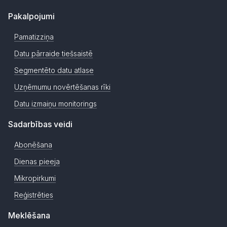
Pakalpojumi
Pamatizziņa
Datu pārraide tiešsaistē
Segmentēto datu atlase
Uzņēmumu novērtēšanas rīki
Datu izmaiņu monitorings
Sadarbības veidi
Abonēšana
Dienas pieeja
Mikropirkumi
Reģistrēties
Meklēšana