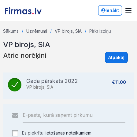
Ienākt
Sākums
Uzņēmumi
VP birojs, SIA
Pirkt izziņu
VP birojs, SIA
Ātrie norēķini
Atpakaļ
Gada pārskats 2022
€11.00
VP birojs, SIA
Es piekrītu
lietošanas noteikumiem