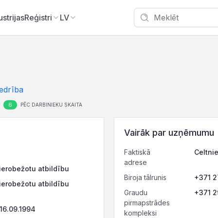
ustrijas
Reģistri
LV
edrība
6
PĒC DARBINIEKU SKAITA
Vairāk par uzņēmumu
Faktiskā
Celtnie
adrese
ierobežotu atbildību
Biroja tālrunis
+371 
ierobežotu atbildību
Graudu
+371 
pirmapstrādes
16.09.1994
kompleksi