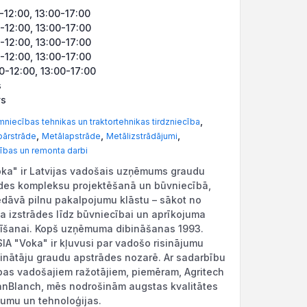
-12:00, 13:00-17:00
-12:00, 13:00-17:00
-12:00, 13:00-17:00
-12:00, 13:00-17:00
0-12:00, 13:00-17:00
s
vs
,
niecības tehnikas un traktortehnikas tirdzniecība
,
,
,
pārstrāde
Metālapstrāde
Metālizstrādājumi
ības un remonta darbi
oka" ir Latvijas vadošais uzņēmums graudu
des kompleksu projektēšanā un būvniecībā,
edāvā pilnu pakalpojumu klāstu – sākot no
ta izstrādes līdz būvniecībai un aprīkojuma
īšanai. Kopš uzņēmuma dibināšanas 1993.
SIA "Voka" ir kļuvusi par vadošo risinājumu
inātāju graudu apstrādes nozarē. Ar sadarbību
opas vadošajiem ražotājiem, piemēram, Agritech
anBlanch, mēs nodrošinām augstas kvalitātes
jumu un tehnoloģijas.