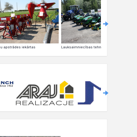
u apstrādes iekārtas
Tr
Lauksaimniecības tehnika Talsu novadā