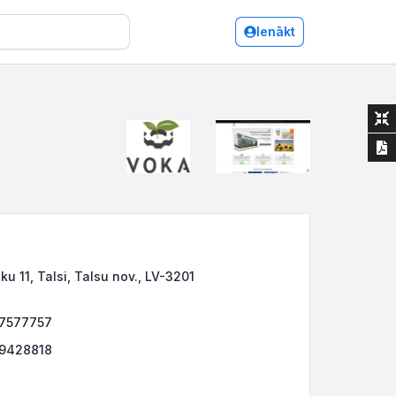
Ienākt
ku 11, Talsi, Talsu nov., LV-3201
27577757
29428818