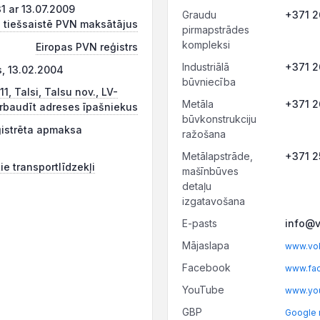
 ar 13.07.2009
Graudu
+371 
 tiešsaistē PVN maksātājus
pirmapstrādes
kompleksi
Eiropas PVN reģistrs
Industriālā
+371 2
s, 13.02.2004
būvniecība
11, Talsi, Talsu nov., LV-
Metāla
+371 
rbaudīt adreses īpašniekus
būvkonstrukciju
ģistrēta apmaksa
ražošana
Metālapstrāde,
+371 
ie transportlīdzekļi
mašīnbūves
detaļu
izgatavošana
E-pasts
info@v
Mājaslapa
www.vok
Facebook
www.fac
YouTube
www.yo
GBP
Google 