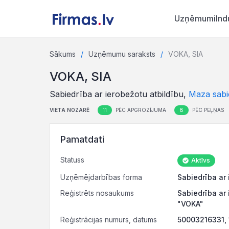
Uzņēmumi
Ind
Sākums
Uzņēmumu saraksts
VOKA, SIA
VOKA, SIA
Sabiedrība ar ierobežotu atbildību,
Maza sabi
11
8
VIETA NOZARĒ
PĒC APGROZĪJUMA
PĒC PEĻŅAS
Pamatdati
Statuss
Aktīvs
Uzņēmējdarbības forma
Sabiedrība ar 
Reģistrēts nosaukums
Sabiedrība ar 
"VOKA"
Reģistrācijas numurs, datums
50003216331, 