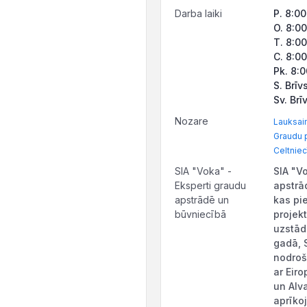
Darba laiki
P. 8:00
O. 8:00
T. 8:00
C. 8:00
Pk. 8:0
S. Brīv
Sv. Brī
Nozare
Lauksaim
Graudu 
Celtniec
SIA "Voka" -
SIA "V
Eksperti graudu
apstrā
apstrādē un
kas pi
būvniecībā
projek
uzstād
gadā, 
nodroš
ar Eir
un Alv
aprīko