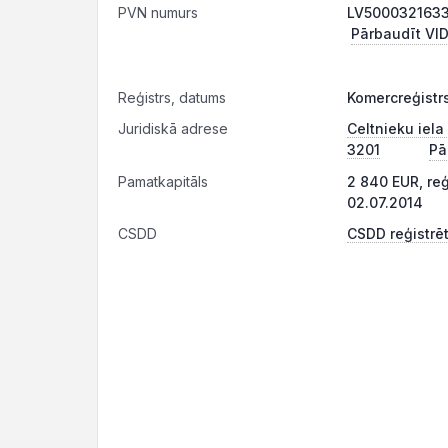
PVN numurs
LV50003216331
Pārbaudīt VID
Reģistrs, datums
Komercreģistr
Juridiskā adrese
Celtnieku iela 
3201
Pā
Pamatkapitāls
2 840 EUR, re
02.07.2014
CSDD
CSDD reģistrēt