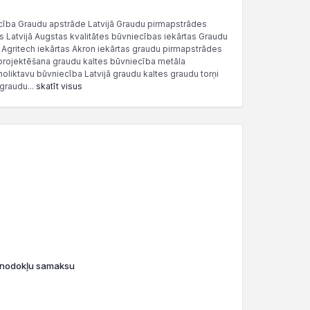
ba Graudu apstrāde Latvijā Graudu pirmapstrādes
 Latvijā Augstas kvalitātes būvniecības iekārtas Graudu
 Agritech iekārtas Akron iekārtas graudu pirmapstrādes
 projektēšana graudu kaltes būvniecība metāla
noliktavu būvniecība Latvijā graudu kaltes graudu torņi
graudu...
skatīt visus
o nodokļu samaksu