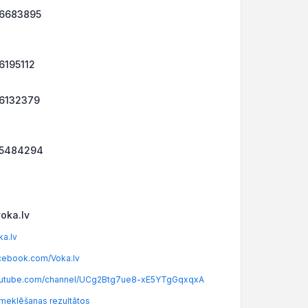
26683895
6195112
26132379
25484294
oka.lv
a.lv
ebook.com/Voka.lv
utube.com/channel/UCg2Btg7ue8-xE5YTgGqxqxA
meklēšanas rezultātos