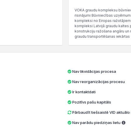
VOKA graudu kompleksu būvniecī
risinājumi Būvniecības uzņēmums
kompleksi no Eiropas ražotājiem
kompleksi Latvijā graudu kaltes
konstrukciju ražošana angāru un 
graudu transportēšanas iekārtas 
Nav likvidācijas procesa
Nav reorganizācijas procesu
Ir kontaktdati
Pozitīvs pašu kapitāls
Pārbaudīt tiešsaistē VID aktuāl
Nav parādu piedziņas lietu