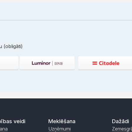
 (obligāti)
ības veidi
Meklēšana
Dažādi
ana
Uzņēmumi
Zemesgr