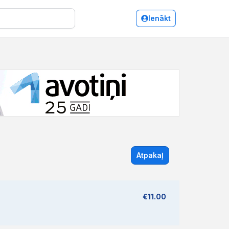
Ienākt
Atpakaļ
€11.00