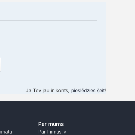
Ja Tev jau ir konts,
pieslēdzies šeit
!
Par mums
āmata
Par Firmas.lv