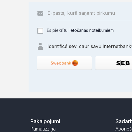
Es piekrītu
lietošanas noteikumiem
Identificē sevi caur savu internetbanku
Pakalpojumi
Sadarb
Pamatizziņa
Abonēš