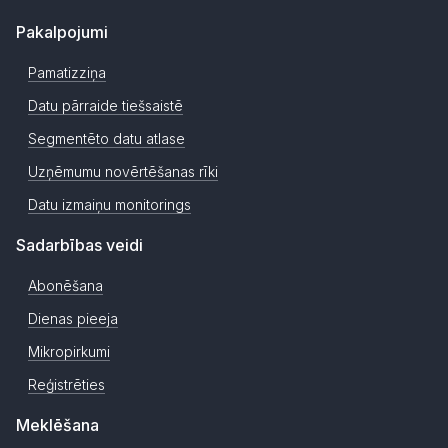
Pakalpojumi
Pamatizziņa
Datu pārraide tiešsaistē
Segmentēto datu atlase
Uzņēmumu novērtēšanas rīki
Datu izmaiņu monitorings
Sadarbības veidi
Abonēšana
Dienas pieeja
Mikropirkumi
Reģistrēties
Meklēšana