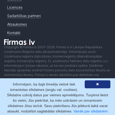
Licences
Sadarbības partneri
Atsauksmes
Kontakti
Copyright © Firmas.lv 2007-2026. Firmas.lv ir Latvijas Republikas
Uzņēmumu Reģistra datu atkalizmantotājs. Informācijas avoti:
Uzņēmumu reģistra datu bāzes, Komercreģistrs, Maksātnespējas
reģistrs, Komercķīlu reģistrs, ZL uzņēmumu faktisko datu reģistrs, u.c..
Informācijai ir izziņas raksturs, un tai nav juridiska spēka. Sistēmas
lietotājs apņemas ievērot Fizisko personu datu aizsardzības likumu un
Autortiesību likumu. Firmas.lv nenes atbildību par darbībām vai
lēmumiem, kas balstīti uz saņemto pakalpojumu. Lietotājam aizliegts
Informējam, ka šajā tīmekļa vietnē tiek
✖
izmantot jebkādas automatizētas sistēmas vai iekārtas (robotus)
piekļuvei sistēmai bez rakstiskas saskaņošanas ar Firmas.lv. Galvenā
izmantotas sīkdatnes (angļu val. cookies).
redaktore: Ingūna Pempere.
Sīkdatne uzkrāj datus par vietnes apmeklējumu. Turpinot lietot
Lietošanas noteikumi
Privātuma politika
Norēķini ar
šo vietni, Jūs piekrītat, ka mēs uzkrāsim un izmantosim
sīkdatnes Jūsu ierīcē. Savu piekrišanu Jūs jebkurā laikā varat
atsaukt, nodzēšot saglabātās sīkdatnes.
Vairāk par sīkdatnēm