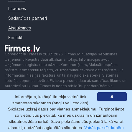
Licences
Sadarbības partneri
Atsauksmes
Kontakti
Copyright © Firmas.lv 2007-2026. Firmas.lv ir Latvijas Republikas
Uzņēmumu Reģistra datu atkalizmantotājs. Informācijas avoti:
Uzņēmumu reģistra datu bāzes, Komercreģistrs, Maksātnespējas
reģistrs, Komercķīlu reģistrs, ZL uzņēmumu faktisko datu reģistrs, u.c..
Informācijai ir izziņas raksturs, un tai nav juridiska spēka. Sistēmas
lietotājs apņemas ievērot Fizisko personu datu aizsardzības likumu un
Autortiesību likumu. Firmas.lv nenes atbildību par darbībām vai
lēmumiem, kas balstīti uz saņemto pakalpojumu. Lietotājam aizliegts
Informējam, ka šajā tīmekļa vietnē tiek
✖
izmantot jebkādas automatizētas sistēmas vai iekārtas (robotus)
piekļuvei sistēmai bez rakstiskas saskaņošanas ar Firmas.lv. Galvenā
izmantotas sīkdatnes (angļu val. cookies).
redaktore: Ingūna Pempere.
Sīkdatne uzkrāj datus par vietnes apmeklējumu. Turpinot lietot
Lietošanas noteikumi
Privātuma politika
Norēķini ar
šo vietni, Jūs piekrītat, ka mēs uzkrāsim un izmantosim
sīkdatnes Jūsu ierīcē. Savu piekrišanu Jūs jebkurā laikā varat
atsaukt, nodzēšot saglabātās sīkdatnes.
Vairāk par sīkdatnēm