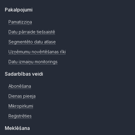
Pakalpojumi
Pamatizziņa
Datu pārraide tiešsaistē
Segmentēto datu atlase
Uzņēmumu novērtēšanas rīki
Datu izmaiņu monitorings
Sadarbības veidi
Abonēšana
Dienas pieeja
Mikropirkumi
Reģistrēties
Meklēšana