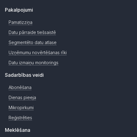
Pakalpojumi
Pamatizziņa
Datu pārraide tiešsaistē
Segmentēto datu atlase
Uzņēmumu novērtēšanas rīki
Datu izmaiņu monitorings
Sadarbības veidi
Abonēšana
Dienas pieeja
Mikropirkumi
Reģistrēties
Meklēšana