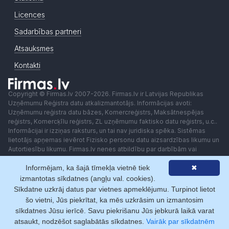
Licences
Sadarbības partneri
Atsauksmes
Kontakti
Copyright © Firmas.lv 2007-2026. Firmas.lv ir Latvijas Republikas
Uzņēmumu Reģistra datu atkalizmantotājs. Informācijas avoti:
Uzņēmumu reģistra datu bāzes, Komercreģistrs, Maksātnespējas
reģistrs, Komercķīlu reģistrs, ZL uzņēmumu faktisko datu reģistrs, u.c..
Informācijai ir izziņas raksturs, un tai nav juridiska spēka. Sistēmas
lietotājs apņemas ievērot Fizisko personu datu aizsardzības likumu un
Autortiesību likumu. Firmas.lv nenes atbildību par darbībām vai
lēmumiem, kas balstīti uz saņemto pakalpojumu. Lietotājam aizliegts
Informējam, ka šajā tīmekļa vietnē tiek
✖
izmantot jebkādas automatizētas sistēmas vai iekārtas (robotus)
piekļuvei sistēmai bez rakstiskas saskaņošanas ar Firmas.lv. Galvenā
izmantotas sīkdatnes (angļu val. cookies).
redaktore: Ingūna Pempere.
Sīkdatne uzkrāj datus par vietnes apmeklējumu. Turpinot lietot
Lietošanas noteikumi
Privātuma politika
Norēķini ar
šo vietni, Jūs piekrītat, ka mēs uzkrāsim un izmantosim
sīkdatnes Jūsu ierīcē. Savu piekrišanu Jūs jebkurā laikā varat
atsaukt, nodzēšot saglabātās sīkdatnes.
Vairāk par sīkdatnēm