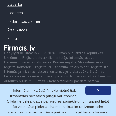
Statistika
Licences
Sadarbības partneri
Atsauksmes
Kontakti
Copyright © Firmas.lv 2007-2026. Firmas.lv ir Latvijas Republikas
Uzņēmumu Reģistra datu atkalizmantotājs. Informācijas avoti:
Uzņēmumu reģistra datu bāzes, Komercreģistrs, Maksātnespējas
reģistrs, Komercķīlu reģistrs, ZL uzņēmumu faktisko datu reģistrs, u.c..
Informācijai ir izziņas raksturs, un tai nav juridiska spēka. Sistēmas
lietotājs apņemas ievērot Fizisko personu datu aizsardzības likumu un
Autortiesību likumu. Firmas.lv nenes atbildību par darbībām vai
lēmumiem, kas balstīti uz saņemto pakalpojumu. Lietotājam aizliegts
Informējam, ka šajā tīmekļa vietnē tiek
✖
izmantot jebkādas automatizētas sistēmas vai iekārtas (robotus)
piekļuvei sistēmai bez rakstiskas saskaņošanas ar Firmas.lv. Galvenā
izmantotas sīkdatnes (angļu val. cookies).
redaktore: Ingūna Pempere.
Sīkdatne uzkrāj datus par vietnes apmeklējumu. Turpinot lietot
Lietošanas noteikumi
Privātuma politika
Norēķini ar
šo vietni, Jūs piekrītat, ka mēs uzkrāsim un izmantosim
sīkdatnes Jūsu ierīcē. Savu piekrišanu Jūs jebkurā laikā varat