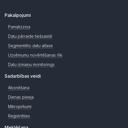
Pakalpojumi
Pamatizziņa
Datu pārraide tiešsaistē
Segmentēto datu atlase
Uzņēmumu novērtēšanas rīki
Datu izmaiņu monitorings
Sadarbības veidi
Abonēšana
Dienas pieeja
Mikropirkumi
Reģistrēties
Meklēšana