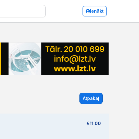
Ienākt
Atpakaļ
€11.00