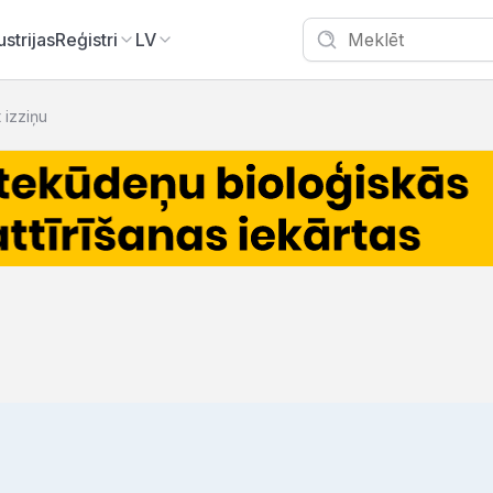
ustrijas
Reģistri
LV
t izziņu