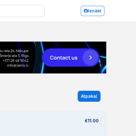
Ienākt
Atpakaļ
€11.00