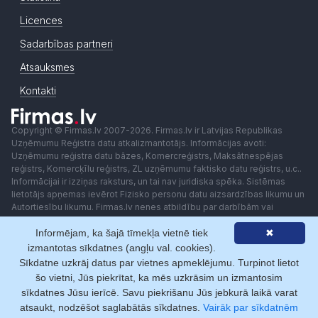
Licences
Sadarbības partneri
Atsauksmes
Kontakti
Copyright © Firmas.lv 2007-2026. Firmas.lv ir Latvijas Republikas
Uzņēmumu Reģistra datu atkalizmantotājs. Informācijas avoti:
Uzņēmumu reģistra datu bāzes, Komercreģistrs, Maksātnespējas
reģistrs, Komercķīlu reģistrs, ZL uzņēmumu faktisko datu reģistrs, u.c..
Informācijai ir izziņas raksturs, un tai nav juridiska spēka. Sistēmas
lietotājs apņemas ievērot Fizisko personu datu aizsardzības likumu un
Autortiesību likumu. Firmas.lv nenes atbildību par darbībām vai
lēmumiem, kas balstīti uz saņemto pakalpojumu. Lietotājam aizliegts
Informējam, ka šajā tīmekļa vietnē tiek
✖
izmantot jebkādas automatizētas sistēmas vai iekārtas (robotus)
piekļuvei sistēmai bez rakstiskas saskaņošanas ar Firmas.lv. Galvenā
izmantotas sīkdatnes (angļu val. cookies).
redaktore: Ingūna Pempere.
Sīkdatne uzkrāj datus par vietnes apmeklējumu. Turpinot lietot
Lietošanas noteikumi
Privātuma politika
Norēķini ar
šo vietni, Jūs piekrītat, ka mēs uzkrāsim un izmantosim
sīkdatnes Jūsu ierīcē. Savu piekrišanu Jūs jebkurā laikā varat
atsaukt, nodzēšot saglabātās sīkdatnes.
Vairāk par sīkdatnēm