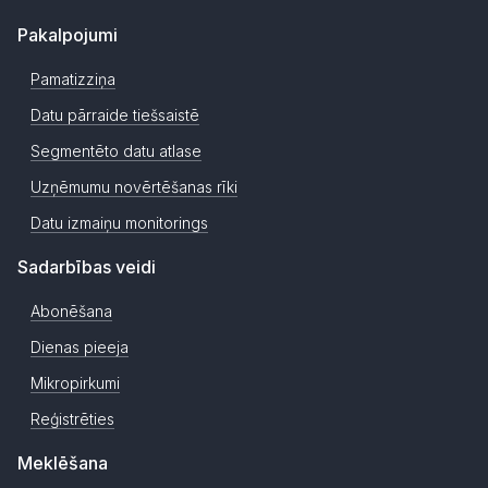
Pakalpojumi
Pamatizziņa
Datu pārraide tiešsaistē
Segmentēto datu atlase
Uzņēmumu novērtēšanas rīki
Datu izmaiņu monitorings
Sadarbības veidi
Abonēšana
Dienas pieeja
Mikropirkumi
Reģistrēties
Meklēšana