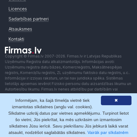
Licences
Sadarbības partneri
Atsauksmes
Kontakti
Copyright © Firmas.lv 2007-2026. Firmas.lv ir Latvijas Republikas
Uzņēmumu Reģistra datu atkalizmantotājs. Informācijas avoti:
Uzņēmumu reģistra datu bāzes, Komercreģistrs, Maksātnespējas
reģistrs, Komercķīlu reģistrs, ZL uzņēmumu faktisko datu reģistrs, u.c..
Informācijai ir izziņas raksturs, un tai nav juridiska spēka. Sistēmas
lietotājs apņemas ievērot Fizisko personu datu aizsardzības likumu un
Autortiesību likumu. Firmas.lv nenes atbildību par darbībām vai
lēmumiem, kas balstīti uz saņemto pakalpojumu. Lietotājam aizliegts
Informējam, ka šajā tīmekļa vietnē tiek
✖
izmantot jebkādas automatizētas sistēmas vai iekārtas (robotus)
piekļuvei sistēmai bez rakstiskas saskaņošanas ar Firmas.lv. Galvenā
izmantotas sīkdatnes (angļu val. cookies).
redaktore: Ingūna Pempere.
Sīkdatne uzkrāj datus par vietnes apmeklējumu. Turpinot lietot
Lietošanas noteikumi
Privātuma politika
Norēķini ar
šo vietni, Jūs piekrītat, ka mēs uzkrāsim un izmantosim
sīkdatnes Jūsu ierīcē. Savu piekrišanu Jūs jebkurā laikā varat
atsaukt, nodzēšot saglabātās sīkdatnes.
Vairāk par sīkdatnēm