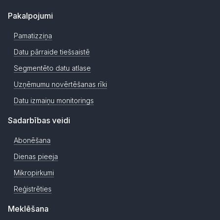
Pakalpojumi
Pamatizziņa
Datu pārraide tiešsaistē
Segmentēto datu atlase
Uzņēmumu novērtēšanas rīki
Datu izmaiņu monitorings
Sadarbības veidi
Abonēšana
Dienas pieeja
Mikropirkumi
Reģistrēties
Meklēšana