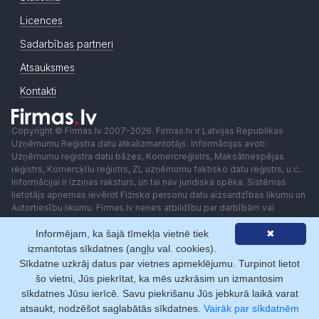
Licences
Sadarbības partneri
Atsauksmes
Kontakti
Copyright © Firmas.lv 2007-2026. Firmas.lv ir Latvijas Republikas
Uzņēmumu Reģistra datu atkalizmantotājs. Informācijas avoti:
Uzņēmumu reģistra datu bāzes, Komercreģistrs, Maksātnespējas
reģistrs, Komercķīlu reģistrs, ZL uzņēmumu faktisko datu reģistrs, u.c..
Informācijai ir izziņas raksturs, un tai nav juridiska spēka. Sistēmas
lietotājs apņemas ievērot Fizisko personu datu aizsardzības likumu un
Autortiesību likumu. Firmas.lv nenes atbildību par darbībām vai
lēmumiem, kas balstīti uz saņemto pakalpojumu. Lietotājam aizliegts
Informējam, ka šajā tīmekļa vietnē tiek
✖
izmantot jebkādas automatizētas sistēmas vai iekārtas (robotus)
piekļuvei sistēmai bez rakstiskas saskaņošanas ar Firmas.lv. Galvenā
izmantotas sīkdatnes (angļu val. cookies).
redaktore: Ingūna Pempere.
Sīkdatne uzkrāj datus par vietnes apmeklējumu. Turpinot lietot
Lietošanas noteikumi
Privātuma politika
Norēķini ar
šo vietni, Jūs piekrītat, ka mēs uzkrāsim un izmantosim
sīkdatnes Jūsu ierīcē. Savu piekrišanu Jūs jebkurā laikā varat
atsaukt, nodzēšot saglabātās sīkdatnes.
Vairāk par sīkdatnēm