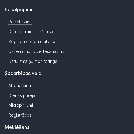
Pakalpojumi
Pamatizziņa
Datu pārraide tiešsaistē
Segmentēto datu atlase
Uzņēmumu novērtēšanas rīki
Datu izmaiņu monitorings
Sadarbības veidi
Abonēšana
Dienas pieeja
Mikropirkumi
Reģistrēties
Meklēšana