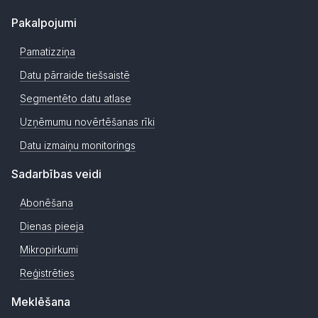
Pakalpojumi
Pamatizziņa
Datu pārraide tiešsaistē
Segmentēto datu atlase
Uzņēmumu novērtēšanas rīki
Datu izmaiņu monitorings
Sadarbības veidi
Abonēšana
Dienas pieeja
Mikropirkumi
Reģistrēties
Meklēšana