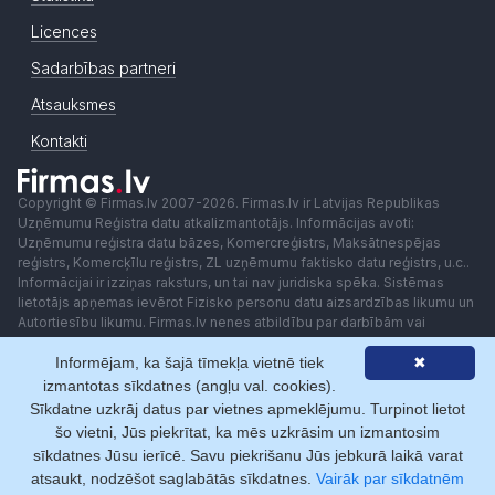
Licences
Sadarbības partneri
Atsauksmes
Kontakti
Copyright © Firmas.lv 2007-2026. Firmas.lv ir Latvijas Republikas
Uzņēmumu Reģistra datu atkalizmantotājs. Informācijas avoti:
Uzņēmumu reģistra datu bāzes, Komercreģistrs, Maksātnespējas
reģistrs, Komercķīlu reģistrs, ZL uzņēmumu faktisko datu reģistrs, u.c..
Informācijai ir izziņas raksturs, un tai nav juridiska spēka. Sistēmas
lietotājs apņemas ievērot Fizisko personu datu aizsardzības likumu un
Autortiesību likumu. Firmas.lv nenes atbildību par darbībām vai
lēmumiem, kas balstīti uz saņemto pakalpojumu. Lietotājam aizliegts
Informējam, ka šajā tīmekļa vietnē tiek
✖
izmantot jebkādas automatizētas sistēmas vai iekārtas (robotus)
piekļuvei sistēmai bez rakstiskas saskaņošanas ar Firmas.lv. Galvenā
izmantotas sīkdatnes (angļu val. cookies).
redaktore: Ingūna Pempere.
Sīkdatne uzkrāj datus par vietnes apmeklējumu. Turpinot lietot
Lietošanas noteikumi
Privātuma politika
Norēķini ar
šo vietni, Jūs piekrītat, ka mēs uzkrāsim un izmantosim
sīkdatnes Jūsu ierīcē. Savu piekrišanu Jūs jebkurā laikā varat
atsaukt, nodzēšot saglabātās sīkdatnes.
Vairāk par sīkdatnēm