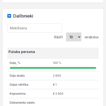
Dalībnieki
Rādīt
ierakstus
Fiziska persona
100 %
2 600
€ 1
€ 2 600