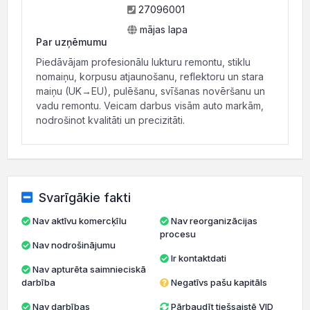
27096001
mājas lapa
Par uzņēmumu
Piedāvājam profesionālu lukturu remontu, stiklu
nomaiņu, korpusu atjaunošanu, reflektoru un stara
maiņu (UK→EU), pulēšanu, svīšanas novēršanu un
vadu remontu. Veicam darbus visām auto markām,
nodrošinot kvalitāti un precizitāti.
Svarīgākie fakti
Nav aktīvu komercķīlu
Nav reorganizācijas
procesu
Nav nodrošinājumu
Ir kontaktdati
Nav apturēta saimnieciskā
darbība
Negatīvs pašu kapitāls
Nav darbības
Pārbaudīt tiešsaistē VID