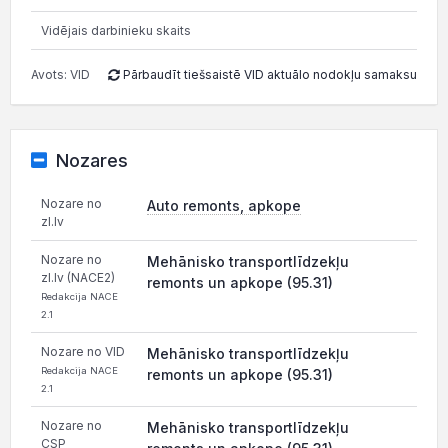
Vidējais darbinieku skaits
Avots: VID
Pārbaudīt tiešsaistē VID aktuālo nodokļu samaksu
Nozares
Nozare no
Auto remonts, apkope
zl.lv
Nozare no
Mehānisko transportlīdzekļu
zl.lv (NACE2)
remonts un apkope (95.31)
Redakcija NACE
2.1
Nozare no VID
Mehānisko transportlīdzekļu
Redakcija NACE
remonts un apkope (95.31)
2.1
Nozare no
Mehānisko transportlīdzekļu
CSP