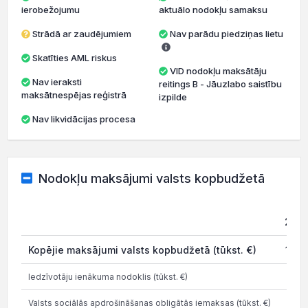
ierobežojumu
aktuālo nodokļu samaksu
Strādā ar zaudējumiem
Nav parādu piedziņas lietu
Skatīties AML riskus
VID nodokļu maksātāju
Nav ieraksti
reitings B - Jāuzlabo saistību
maksātnespējas reģistrā
izpilde
Nav likvidācijas procesa
Nodokļu maksājumi valsts kopbudžetā
202
Kopējie maksājumi valsts kopbudžetā (tūkst. €)
11.9
Iedzīvotāju ienākuma nodoklis (tūkst. €)
1.3
Valsts sociālās apdrošināšanas obligātās iemaksas (tūkst. €)
6.2