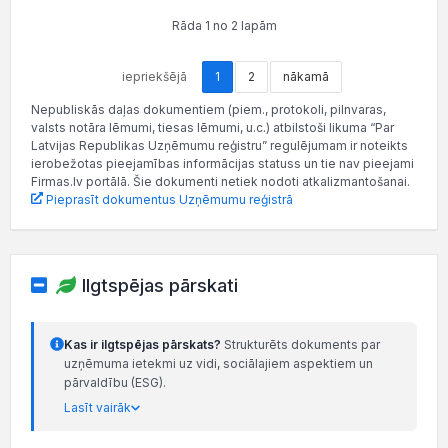
Rāda 1 no 2 lapām
iepriekšējā
1
2
nākamā
Nepubliskās daļas dokumentiem (piem., protokoli, pilnvaras,
valsts notāra lēmumi, tiesas lēmumi, u.c.) atbilstoši likuma “Par
Latvijas Republikas Uzņēmumu reģistru” regulējumam ir noteikts
ierobežotas pieejamības informācijas statuss un tie nav pieejami
Firmas.lv portālā. Šie dokumenti netiek nodoti atkalizmantošanai.
Pieprasīt dokumentus Uzņēmumu reģistrā
Ilgtspējas pārskati
Kas ir ilgtspējas pārskats?
Strukturēts dokuments par
uzņēmuma ietekmi uz vidi, sociālajiem aspektiem un
pārvaldību (ESG).
Lasīt vairāk