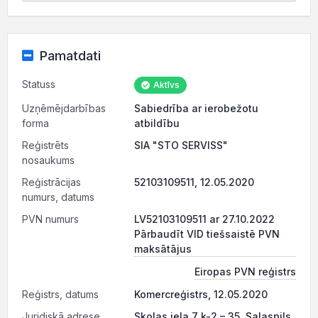
Pamatdati
Statuss
Aktīvs
Uzņēmējdarbības
Sabiedrība ar ierobežotu
forma
atbildību
Reģistrēts
SIA "STO SERVISS"
nosaukums
Reģistrācijas
52103109511, 12.05.2020
numurs, datums
PVN numurs
LV52103109511 ar 27.10.2022
Pārbaudīt VID tiešsaistē PVN
maksātājus
Eiropas PVN reģistrs
Reģistrs, datums
Komercreģistrs, 12.05.2020
Juridiskā adrese
Skolas iela 7 k-2 – 35, Salaspils,