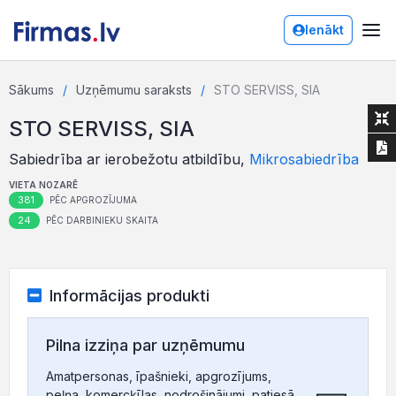
Ienākt
Sākums
Uzņēmumu saraksts
STO SERVISS, SIA
STO SERVISS, SIA
Sabiedrība ar ierobežotu atbildību,
Mikrosabiedrība
VIETA NOZARĒ
381
PĒC APGROZĪJUMA
24
PĒC DARBINIEKU SKAITA
Informācijas produkti
Pilna izziņa par uzņēmumu
Amatpersonas, īpašnieki, apgrozījums,
peļņa, komercķīlas, nodrošinājumi, patiesā