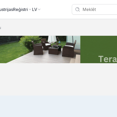
ustrijas
Reģistri
LV
u