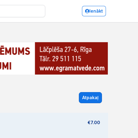
Ienākt
Atpakaļ
€7.00