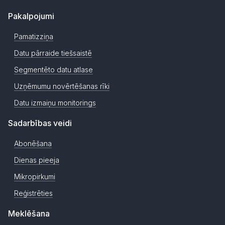
Pakalpojumi
Pamatizziņa
Datu pārraide tiešsaistē
Segmentēto datu atlase
Uzņēmumu novērtēšanas rīki
Datu izmaiņu monitorings
Sadarbības veidi
Abonēšana
Dienas pieeja
Mikropirkumi
Reģistrēties
Meklēšana