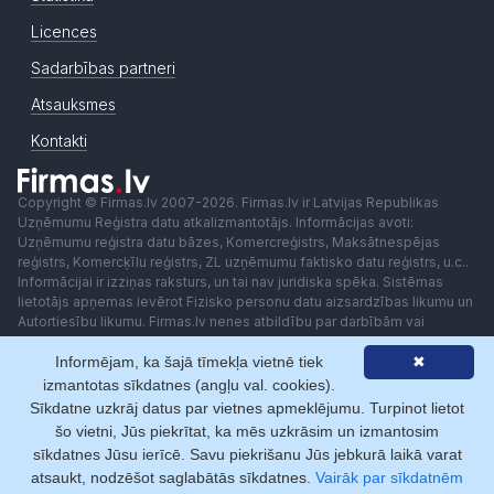
Licences
Sadarbības partneri
Atsauksmes
Kontakti
Copyright © Firmas.lv 2007-2026. Firmas.lv ir Latvijas Republikas
Uzņēmumu Reģistra datu atkalizmantotājs. Informācijas avoti:
Uzņēmumu reģistra datu bāzes, Komercreģistrs, Maksātnespējas
reģistrs, Komercķīlu reģistrs, ZL uzņēmumu faktisko datu reģistrs, u.c..
Informācijai ir izziņas raksturs, un tai nav juridiska spēka. Sistēmas
lietotājs apņemas ievērot Fizisko personu datu aizsardzības likumu un
Autortiesību likumu. Firmas.lv nenes atbildību par darbībām vai
lēmumiem, kas balstīti uz saņemto pakalpojumu. Lietotājam aizliegts
Informējam, ka šajā tīmekļa vietnē tiek
✖
izmantot jebkādas automatizētas sistēmas vai iekārtas (robotus)
piekļuvei sistēmai bez rakstiskas saskaņošanas ar Firmas.lv. Galvenā
izmantotas sīkdatnes (angļu val. cookies).
redaktore: Ingūna Pempere.
Sīkdatne uzkrāj datus par vietnes apmeklējumu. Turpinot lietot
Lietošanas noteikumi
Privātuma politika
Norēķini ar
šo vietni, Jūs piekrītat, ka mēs uzkrāsim un izmantosim
sīkdatnes Jūsu ierīcē. Savu piekrišanu Jūs jebkurā laikā varat
atsaukt, nodzēšot saglabātās sīkdatnes.
Vairāk par sīkdatnēm