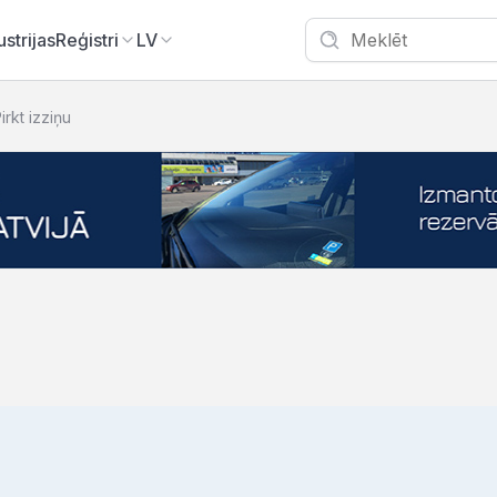
ustrijas
Reģistri
LV
irkt izziņu