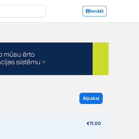
Ienākt
Atpakaļ
€11.00