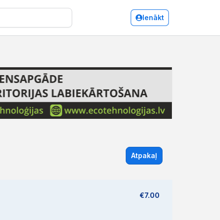
Ienākt
Atpakaļ
€7.00