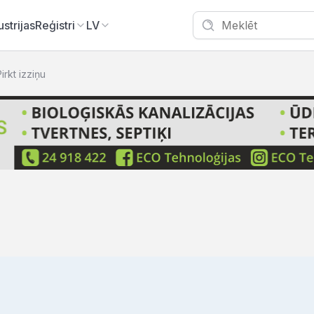
ustrijas
Reģistri
LV
irkt izziņu