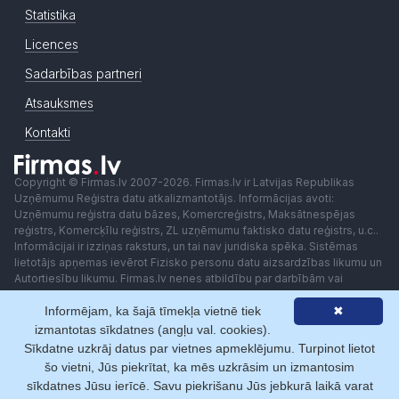
Statistika
Licences
Sadarbības partneri
Atsauksmes
Kontakti
Copyright © Firmas.lv 2007-2026. Firmas.lv ir Latvijas Republikas
Uzņēmumu Reģistra datu atkalizmantotājs. Informācijas avoti:
Uzņēmumu reģistra datu bāzes, Komercreģistrs, Maksātnespējas
reģistrs, Komercķīlu reģistrs, ZL uzņēmumu faktisko datu reģistrs, u.c..
Informācijai ir izziņas raksturs, un tai nav juridiska spēka. Sistēmas
lietotājs apņemas ievērot Fizisko personu datu aizsardzības likumu un
Autortiesību likumu. Firmas.lv nenes atbildību par darbībām vai
lēmumiem, kas balstīti uz saņemto pakalpojumu. Lietotājam aizliegts
Informējam, ka šajā tīmekļa vietnē tiek
✖
izmantot jebkādas automatizētas sistēmas vai iekārtas (robotus)
piekļuvei sistēmai bez rakstiskas saskaņošanas ar Firmas.lv. Galvenā
izmantotas sīkdatnes (angļu val. cookies).
redaktore: Ingūna Pempere.
Sīkdatne uzkrāj datus par vietnes apmeklējumu. Turpinot lietot
Lietošanas noteikumi
Privātuma politika
Norēķini ar
šo vietni, Jūs piekrītat, ka mēs uzkrāsim un izmantosim
sīkdatnes Jūsu ierīcē. Savu piekrišanu Jūs jebkurā laikā varat