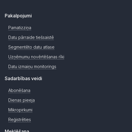
Pakalpojumi
Pamatizziņa
Datu pārraide tiešsaistē
Segmentēto datu atlase
Uzņēmumu novērtēšanas rīki
Datu izmaiņu monitorings
Sadarbības veidi
Abonēšana
Dienas pieeja
Mikropirkumi
Reģistrēties
Meklēšana